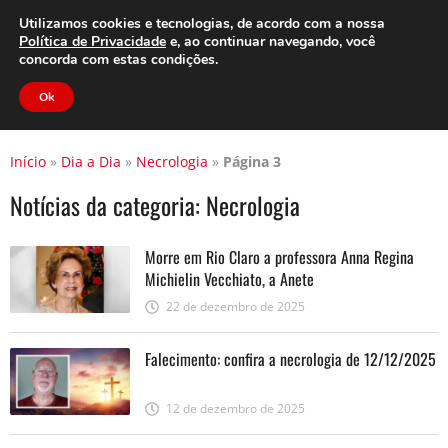
Clube do Assinante
Área do Assinante
Utilizamos cookies e tecnologias, de acordo com a nossa
Política de Privacidade
e, ao continuar navegando, você
concorda com estas condições.
Jornal Cidade
Ok
Início
»
Dia a Dia
»
Necrologia
»
Página 3
Notícias da categoria:
Necrologia
Morre em Rio Claro a professora Anna Regina
Michielin Vecchiato, a Anete
22 de dezembro de 2025
Falecimento: confira a necrologia de 12/12/2025
12 de dezembro de 2025