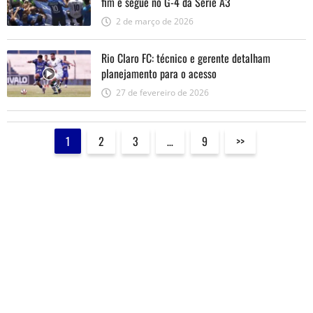
fim e segue no G-4 da Série A3
2 de março de 2026
Rio Claro FC: técnico e gerente detalham
planejamento para o acesso
27 de fevereiro de 2026
1
2
3
…
9
>>