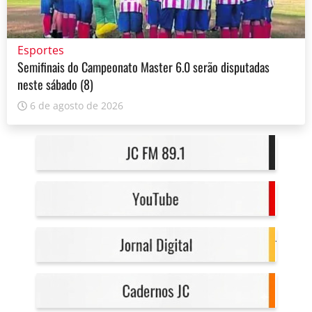
Esportes
Semifinais do Campeonato Master 6.0 serão disputadas
neste sábado (8)
6 de agosto de 2026
Rádio 
YouTu
Jornal 
Cader