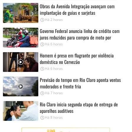
Obras da Avenida Integração avançam com
implantação de guias e sarjetas
Há 2 horas
Governo Federal anuncia linha de crédito com
juros reduzidos para compra de moto por
entregadores
Há 6 horas
Homem é preso em flagrante por violência
doméstica no Cervezão
Há 6 horas
Previsão do tempo em Rio Claro aponta ventos
moderados e frente fria
Há 7 horas
Rio Claro inicia segunda etapa de entrega de
aparelhos auditivos
Há 8 horas
Caderno