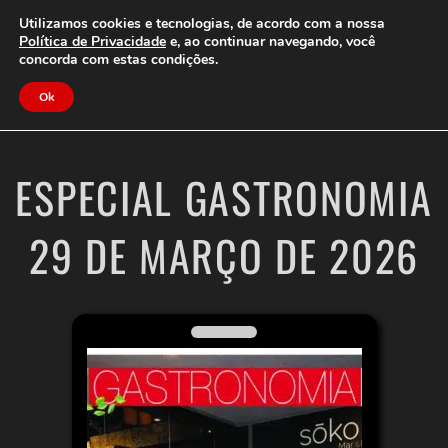
Clube do Assinante
Área do Assinante
Utilizamos cookies e tecnologias, de acordo com a nossa
Política de Privacidade
e, ao continuar navegando, você
concorda com estas condições.
Jornal Cidade
Ok
ESPECIAL GASTRONOMIA
29 DE MARÇO DE 2026