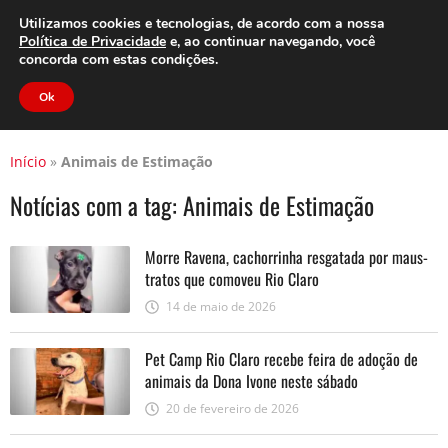
Clube do Assinante
Área do Assinante
Utilizamos cookies e tecnologias, de acordo com a nossa
Política de Privacidade
e, ao continuar navegando, você
concorda com estas condições.
Jornal Cidade
Ok
Início
»
Animais de Estimação
Notícias com a tag:
Animais de Estimação
Morre Ravena, cachorrinha resgatada por maus-
tratos que comoveu Rio Claro
14 de maio de 2026
Pet Camp Rio Claro recebe feira de adoção de
animais da Dona Ivone neste sábado
20 de fevereiro de 2026