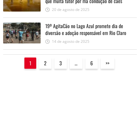
que multa tutor por má condução de cães
20 de agosto de 2025
19º AgitaCão no Lago Azul promete dia de
diversão e adoção responsável em Rio Claro
14 de agosto de 2025
1
2
3
…
6
>>