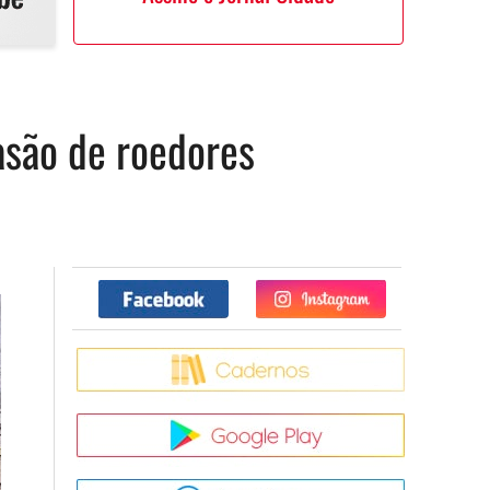
asão de roedores
Facebook
Twitter
Caderno
Google Pla
App Store