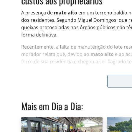
custos aos proprietários
A presença de
mato alto
em um terreno baldio no
dos residentes. Segundo Miguel Domingos, que res
queixas protocoladas nos órgãos públicos não tê
forma definitiva.
Recentemente, a falta de manutenção do lote resu
morador relata que, devido ao
mato alto
e ao acú
forro de sua residência e chegou a ser flagrado t
Manutenção de terrenos particulares
De acordo com os vizinhos, não há informações s
Mais em
Dia a Dia
:
feitas há pelo menos três anos por diversos mora
da vegetação com máquinas, que ocorre de forma
Para os residentes, o serviço paliativo de corte d