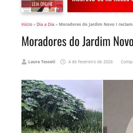
LEIA ONLINE
Início
»
Dia a Dia
»
Moradores do Jardim Novo I reclam
Moradores do Jardim Novo
Publicado
Laura Tesseti
4 de fevereiro de 2026
Compa
por