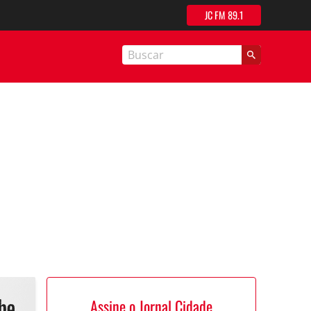
JC FM 89.1
nal Cidade
Assine o Jornal Cidade