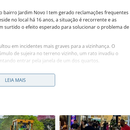
 bairro Jardim Novo I tem gerado reclamações frequentes
ide no local há 16 anos, a situação é recorrente e as
m surtido o efeito esperado para solucionar o problema de
ltou em incidentes mais graves para a vizinhança. O
mulo de sujeira no terreno vizinho, um rato invadiu o
entando entrar pela janela de um dos quartos.
LEIA MAIS
obre quem é o proprietário do imóvel. As reclamações são
dores da região. A única intervenção observada é o corte
 esporádica e não impede o rápido crescimento da planta.
o
mato alto
apenas resolve a questão visual