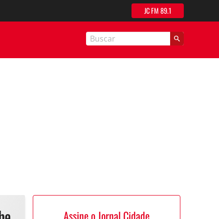
JC FM 89.1
nal Cidade
Assine o Jornal Cidade