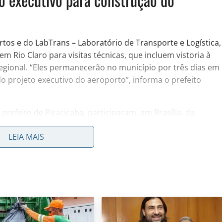
tos e do LabTrans – Laboratório de Transporte e Logística,
m Rio Claro para visitas técnicas, que incluem vistoria à
egional. “Eles permanecerão no município por três dias em
do projeto executivo do aeroporto”, informa o prefeito
prefeito de Piracicaba, participaram, em Brasília, da
iciada a elaboração do projeto executivo do novo
LEIA MAIS
 de Rio Claro e Piracicaba. A construção de um aeroporto
 a uma fase tão avançada.
 aeroporto e, agora, com a parceria com Piracicaba,
mportante etapa para que este sonho se concretize”, afirma