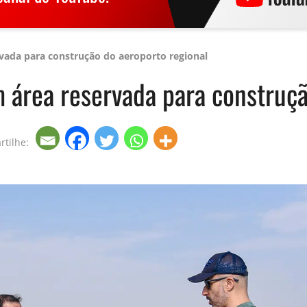
rvada para construção do aeroporto regional
m área reservada para construçã
rtilhe: