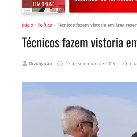
LEIA ONLINE
Início
»
Política
»
Técnicos fazem vistoria em área rese
Técnicos fazem vistoria e
Publicado
Divulgação
17 de setembro de 2025
Compa
por