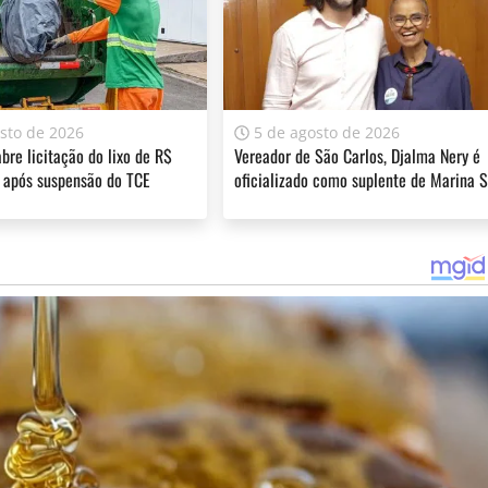
aeroporto está localizada ao lado da rodovia que liga Rio
do lado direito no sentido para Piracicaba. Técnicos do
am a melhor localização para o aeroporto regional, são os
razo de um ano para conclusão. “Com essas visitas, o
sto de 2026
5 de agosto de 2026
mar Silva Junior, do Escritório Municipal de Projetos, que
abre licitação do lixo de R$
Vereador de São Carlos, Djalma Nery é
 após suspensão do TCE
oficializado como suplente de Marina S
PREFEITURA
,
REGIÃO
,
RIO CLARO
ferecer informação de qualidade e credibilidade. Apoie o jornal
YouTube