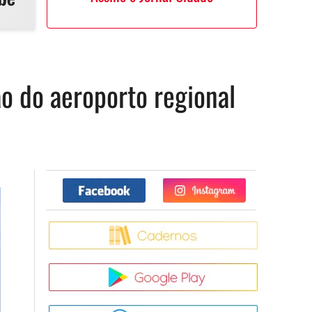
o do aeroporto regional
Facebook
Twitter
Caderno
Google Pla
App Store