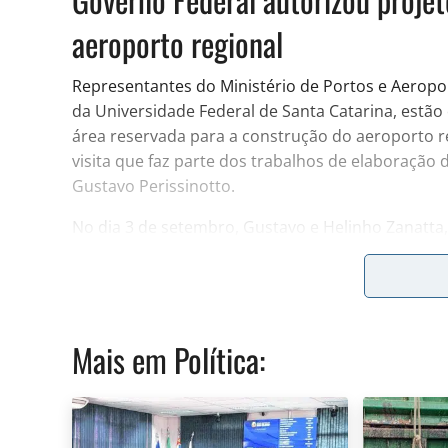
aeroporto regional
Representantes do Ministério de Portos e Aeropor
da Universidade Federal de Santa Catarina, estão e
área reservada para a construção do aeroporto r
visita que faz parte dos trabalhos de elaboração 
Gustavo Perissinotto.
No dia 3 de setembro, Gustavo e Helinho Zanatta, 
assinatura da ordem de serviço para que fosse in
aeroporto regional que será construído na divisa
regional é uma demanda antiga que nunca chegou
Mais em
Política
:
“Rio Claro trabalhou muito pela construção deste
tivemos a satisfação de participar de mais esta i
o prefeito Gustavo.