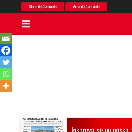
Clube do Assinante
Área do Assinante
Inscreva-se no nosso 