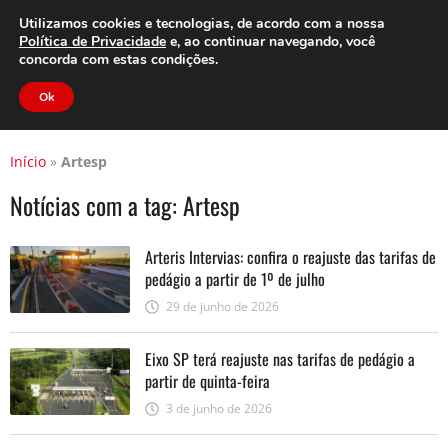
Clube do Assinante
Área do Assinante
Utilizamos cookies e tecnologias, de acordo com a nossa
Política de Privacidade
e, ao continuar navegando, você
concorda com estas condições.
Jornal Cidade
Ok
Início
»
Artesp
Notícias com a tag:
Artesp
Arteris Intervias: confira o reajuste das tarifas de
pedágio a partir de 1º de julho
29 de junho de 2026
Eixo SP terá reajuste nas tarifas de pedágio a
partir de quinta-feira
3 de junho de 2026