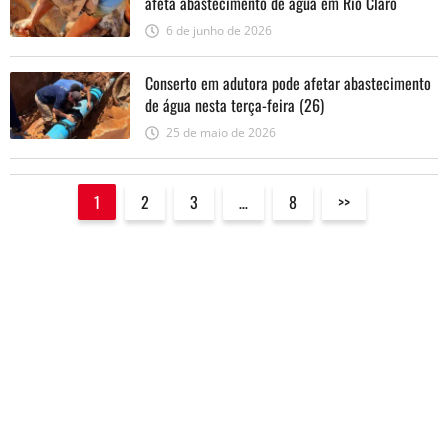
afeta abastecimento de água em Rio Claro
6 de junho de 2026
Conserto em adutora pode afetar abastecimento
de água nesta terça-feira (26)
25 de maio de 2026
1
2
3
…
8
>>