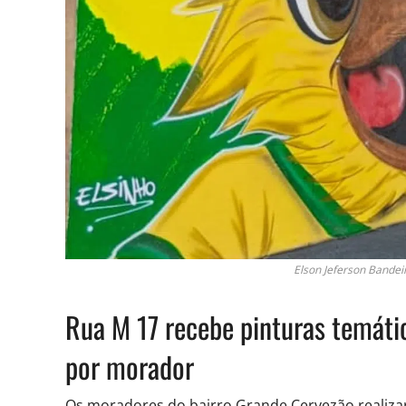
Elson Jeferson Bandeir
Rua M 17 recebe pinturas temátic
por morador
Os moradores do bairro Grande Cervezão realizar