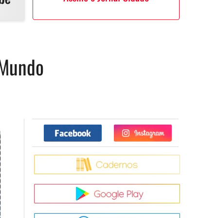
o Mundo
Facebook
Twitter
Caderno
Google Pla
App Store