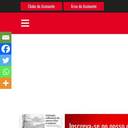
Clube do Assinante
Área do Assinante
Inscreva-se no nosso 