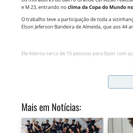
e M 23, entrando no
clima da Copa do Mundo no
O trabalho teve a participação de toda a vizinha
Elson Jeferson Bandeira de Almeida, que aos 44 an
Ele liderou cerca de 15 pessoas para fazer com q
📲 Quer receber as notícias mais importantes de
WhatsApp e acompanhe atualizações ao longo do 
gratuitamente:
https://whatsapp.com/channel
Mais em
Notícias
:
O pintor de 44 anos celebrou o trabalho: “É grati
pronta a pintura, o pessoal acabou se animando, e