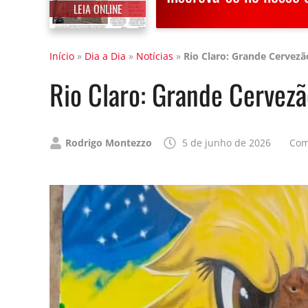
LEIA ONLINE
Início
»
Dia a Dia
»
Notícias
»
Rio Claro: Grande Cervez
Rio Claro: Grande Cervezã
Publicado
Rodrigo Montezzo
5 de junho de 2026
Com
por