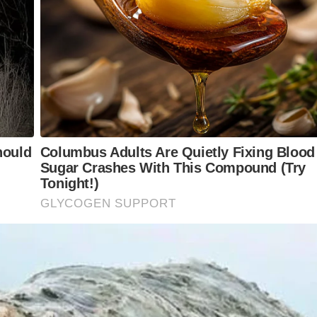
son Jeferson Bandeira de Almeida, pintaram a Rua M 17 com
ores do bairro, a pintura teve o suporte de voluntários que
és do André da Bocão Pisos, do Gale da Agroceres, Edmílson
ndreeta. O restante do material nós fizemos uma “vaquinha”
rminar a pintura”, disse o morador do Cervezão.
COMUNITÁRIA
,
FUTEBOL
,
GRANDE CERVEZÃO
,
PINTURA DE RUA
,