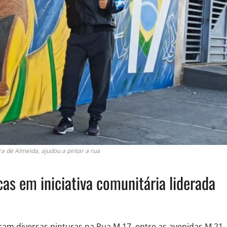
a de Almeida, ajudou a pintar a rua
as em iniciativa comunitária liderada
am diversas pinturas na Rua M 17, entre as avenidas M 21