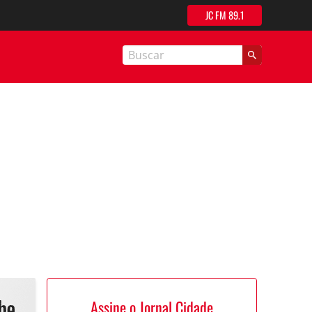
JC FM 89.1
nal Cidade
Assine o Jornal Cidade