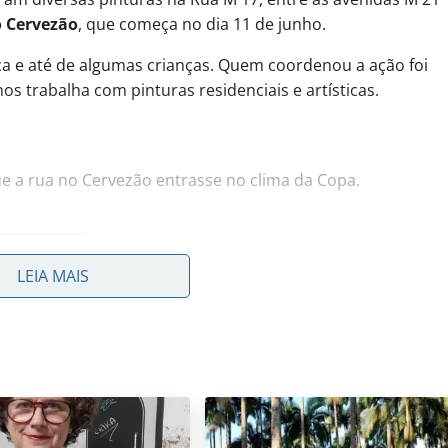
 Cervezão
, que começa no dia 11 de junho.
nça e até de algumas crianças. Quem coordenou a ação foi
os trabalha com pinturas residenciais e artísticas.
ue a rua no Cervezão entrasse no clima da Copa.
LEIA MAIS
 Rio Claro direto no celular?
Entre no canal do JC no
dia com informação confiável.
👉 Acesse e participe
/0029VbBrqcjDZ4LVqU0BOd3Z
ficante ver a alegria das pessoas, no momento em que ficou
u gostei muito”, disse Elson ao JC.