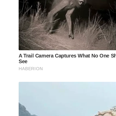
Moradores do Cervezão, liderados pelo pintor El
o tema da Copa do Mundo
Colaboração e apoio à iniciativa
Além da iniciativa e esforço de Elson e dos morad
forneceram a tinta.
Elson explicou: “Tivemos ajuda com a tinta atrav
Tintas, Diguinho Tintas e o ex-vereador Valdir A
entre os amigos e vizinhos e compramos, para te
Tags:
COMUNIDADE
,
COPA DO MUNDO
,
DECORAÇÃO 
RIO CLARO