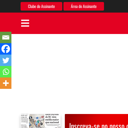
Clube do Assinante
Área do Assinante
Inscreva-se no nosso 