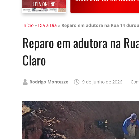
LEIA ONLINE
Início
»
Dia a Dia
»
Reparo em adutora na Rua 14 durou 
Reparo em adutora na Rua
Claro
Publicado
Rodrigo Montezzo
9 de junho de 2026
Com
por