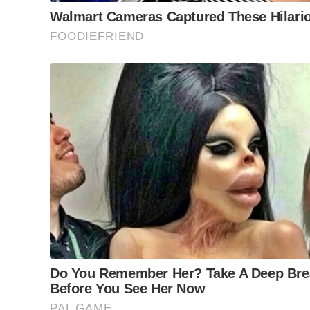
Atualmente, Rio Claro conta com cerca de 82.220
extensão de redes em toda a cidade. A rede é com
(0,7%), cimento amianto (3,1%), defofo (4,1%), fer
As redes de cimento amianto são as mais antiga
realizados reparos, o Daae informa que sempre ut
completa de uma adutora em funcionamento deman
complexidade e custo.
Sobre a troca da rede de água
Quando questionado sobre o motivo de não fazer
necessidade frequente de manutenção, o Daae ex
rotatória da Rua 14, são 6 quilômetros de rede de
de troca total dessa extensão por PEAD (Polietil
flexibilidade, com mais de 100 anos de vida útil,
mínimo, R$ 20 milhões”, informa ao JC.
Tags:
ABASTECIMENTO DE ÁGUA
,
ADUTORA
,
ALTO DO