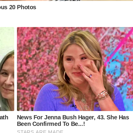
 ligações de água e aproximadamente 910 quilômetros de
posta por materiais como ferro galvanizado (0,3%), aço
ro fundido (19,3%), PEAD (15,7%) e PVC (56,8%).
s, com pouco mais de 35 anos em uso. Quando são
iliza materiais mais modernos e resistentes. A troca
daria inúmeras paralisações e seria de alta
 a troca completa das adutoras que apresentam
plica que “no exemplo da adutora de 500 milímetros na
 aço. A estimativa do valor de todas as etapas do trabalho
eno de Alta Densidade), que proporciona alto desempenho e
 não forma incrustações e é imune à corrosão, é de no
 SANTANA
,
DAAE
,
INTERRUPÇÃO
,
MANUTENÇÃO
,
REPARO
,
RIO