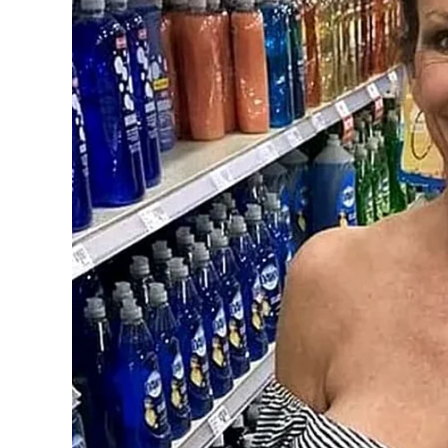
noite, para minimizar o impacto no abasteciment
O serviço definitivo será realizado por uma empr
permanente. Para isso, será necessário interro
novamente. Mais detalhes serão divulgados após 
Até o início da noite de segunda-feira (8), o aba
monitoramento e em fase de correção, por conta 
reservatórios nos bairros afetados antes de para
Rompimentos frequentes e a rede de 
Questionado sobre as causas dos
rompimentos d
combinação de fatores. Entre eles, variações de
tubulações), “golpe de aríete” (mudança brusca n
material, e corrosão em tubulações metálicas.
Fatores externos também contribuem, como inter
retroescavadeiras ou perfurações) e o tráfego de