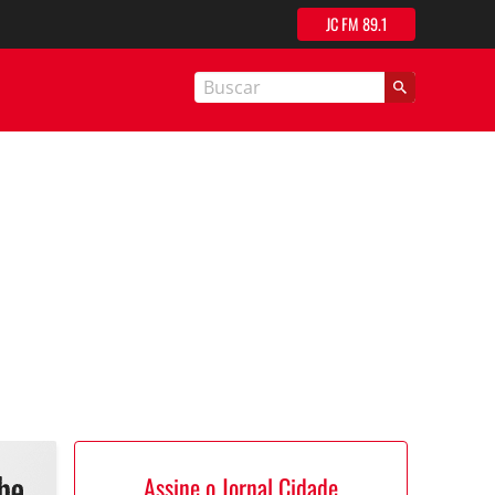
JC FM 89.1
nal Cidade
Assine o Jornal Cidade