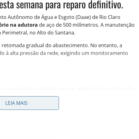
esta semana para reparo definitivo.
nto Autônomo de Água e Esgoto (Daae) de Rio Claro
ório na adutora
de aço de 500 milímetros. A manutenção
a Perimetral, no Alto do Santana.
a retomada gradual do abastecimento. No entanto, a
ido à alta pressão da rede, exigindo um monitoramento
, teve duração ampliada porque, além da troca do trecho
de aço também estava danificada. Isso exigiu um complexo
LEIA MAIS
rviço.
 Rio Claro direto no celular?
Entre no canal do JC no