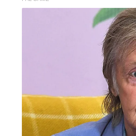
CLARO
,
RUA 14
A sua assinatura é fundamental para continuarmos a o
do Jornal Cidade.
Clique aqui
.