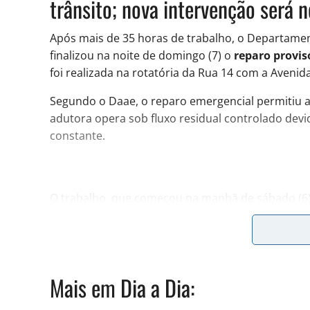
trânsito; nova intervenção será n
Após mais de 35 horas de trabalho, o Departame
finalizou na noite de domingo (7) o
reparo provis
foi realizada na rotatória da Rua 14 com a Avenid
Segundo o Daae, o reparo emergencial permitiu 
adutora opera sob fluxo residual controlado dev
constante.
O trabalho, que começou na manhã de sábado (6)
da rede que rompeu, a junção dessa grande rede 
trabalho de solda, elevando a complexidade do se
Mais em
Dia a Dia
:
📲 Quer receber as notícias mais importantes de