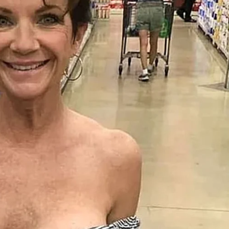
o.
esa especializada, visando resolver o problema de forma
mper temporariamente o abastecimento nesta adutora
a definição completa do plano de ação.
stecimento seguia com intercorrência técnica em
da alta pressão da rede. O objetivo do Daae é encher os
r novamente para o reparo definitivo.
água de Rio Claro
e adutoras
, o Daae explicou que se trata de uma
 temperatura (que causam dilatação ou contração das
a velocidade da água), fadiga ou desgaste natural do
ferência de obras (causando rompimentos acidentais por
 veículos pesados sobre as redes.