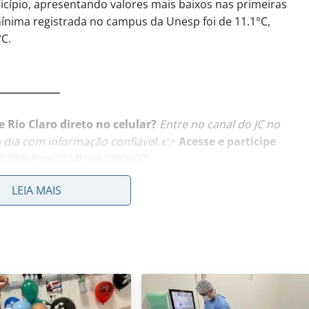
ípio, apresentando valores mais baixos nas primeiras
ínima registrada no campus da Unesp foi de 11.1°C,
°C.
 Rio Claro direto no celular?
Entre no canal do JC no
dia com informação confiável.
👉
Acesse e participe
/0029VbBrqcjDZ4LVqU0BOd3Z
LEIA MAIS
im de semana
tenha a condição de tempo estável com céu claro e sem
o de sexta-feira a domingo, com temperaturas estáveis. Os
ca (CEAPLA/IGCE/UNESP e Prefeitura Municipal de Rio