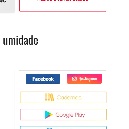
xa umidade
Facebook
Twitter
Caderno
Google Pla
App Store