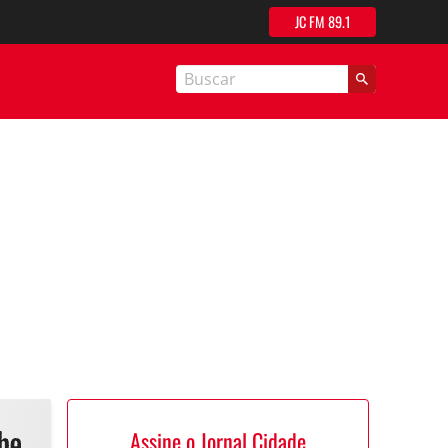
JC FM 89.1
nal Cidade
Assine o Jornal Cidade