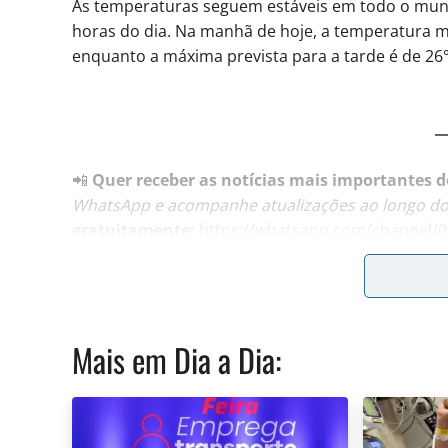
As temperaturas seguem estáveis em todo o munic
horas do dia. Na manhã de hoje, a temperatura m
enquanto a máxima prevista para a tarde é de 26
📲
Quer receber as notícias mais importantes de
WhatsApp e acompanhe atualizações ao longo do 
gratuitamente:
https://whatsapp.com/channel
Tendência do tempo estável para o f
Mais em
Dia a Dia
:
É esperado que esse sistema de alta pressão man
previsão de chuva para todo o estado de São Paul
dados foram fornecidos pela Estação Meteorológi