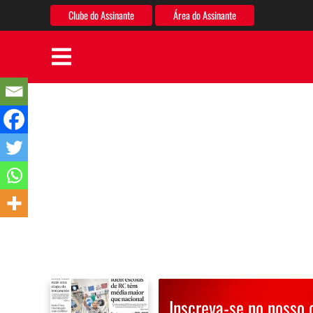
Clube do Assinante
Área do Assinante
Inscreva-se no nosso 