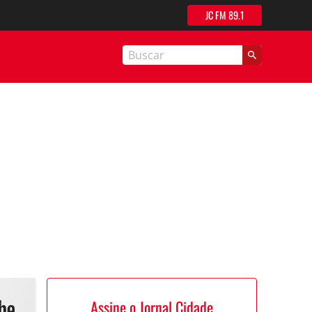
JC FM 89.1
nal Cidade
Assine o Jornal Cidade