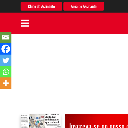
Clube do Assinante
Área do Assinante
Inscreva-se no nosso 