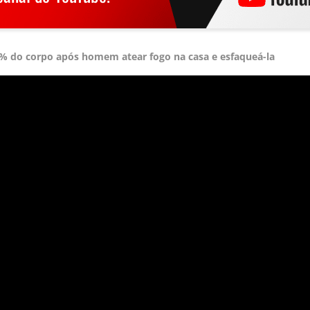
% do corpo após homem atear fogo na casa e esfaqueá-la