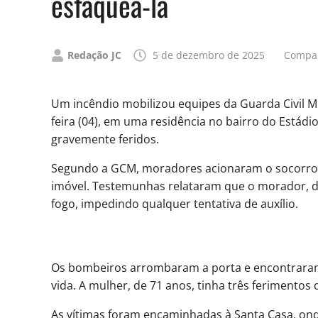
esfaqueá-la
Publicado
Redação JC
5 de dezembro de 2025
Compar
por
Um incêndio mobilizou equipes da Guarda Civil M
feira (04), em uma residência no bairro do Está
gravemente feridos.
Segundo a GCM, moradores acionaram o socorro
imóvel. Testemunhas relataram que o morador, de 
fogo, impedindo qualquer tentativa de auxílio.
Os bombeiros arrombaram a porta e encontrara
vida. A mulher, de 71 anos, tinha três ferimento
As vítimas foram encaminhadas à Santa Casa, on