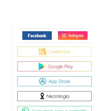
Facebook
Twitter
Caderno
Google Pla
App Store
Necrologia
Converse 