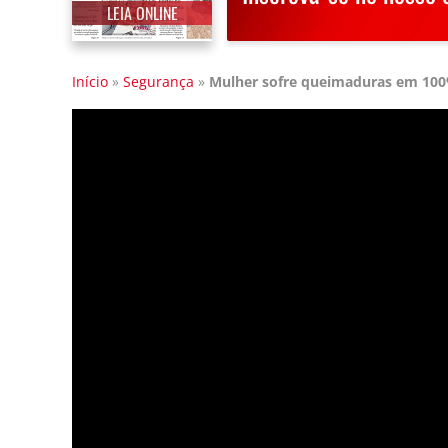
LEIA ONLINE
Início
»
Segurança
»
Mulher sofre queimaduras em 100