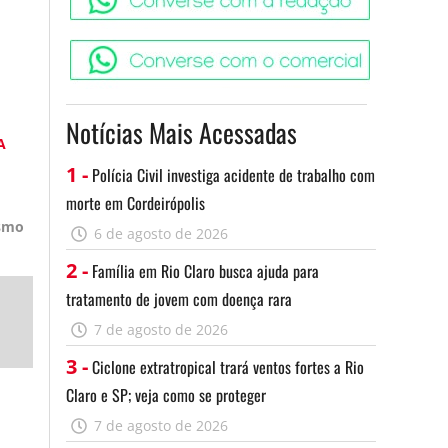
Converse c
Notícias Mais Acessadas
A
1 -
Polícia Civil investiga acidente de trabalho com
morte em Cordeirópolis
ismo
6 de agosto de 2026
2 -
Família em Rio Claro busca ajuda para
tratamento de jovem com doença rara
Assine
7 de agosto de 2026
3 -
Ciclone extratropical trará ventos fortes a Rio
Claro e SP; veja como se proteger
7 de agosto de 2026