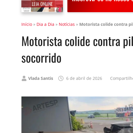
LEIA ONLINE
Início
»
Dia a Dia
»
Notícias
»
Motorista colide contra p
Motorista colide contra p
socorrido
Publicado
Vlada Santis
6 de abril de 2026
Compartilh
por