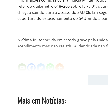
Informações colhidas com a Polícia Militar Rodov
referido quilômetro 018+200 sobre faixa 01, quand
direção saindo para o acesso do SAU 06. Em segui
cobertura do estacionamento do SAU vindo a para
A vítima foi socorrida em estado grave pela Uni
Atendimento mas não resistiu. A identidade não fo
A sua assinatura é fundamental para continuarmos a o
do Jornal Cidade.
Clique aqui
.
Mais em
Notícias
: