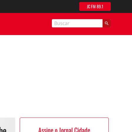
JC FM 89.1
nal Cidade
Assine o Jornal Cidade