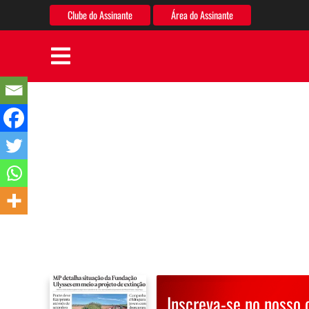
Clube do Assinante
Área do Assinante
Inscreva-se no nosso 