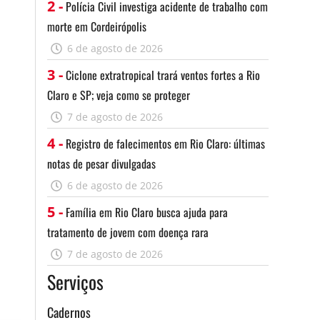
o
2 -
Polícia Civil investiga acidente de trabalho com
a
morte em Cordeirópolis
6 de agosto de 2026
3 -
Ciclone extratropical trará ventos fortes a Rio
Claro e SP; veja como se proteger
7 de agosto de 2026
4 -
Registro de falecimentos em Rio Claro: últimas
notas de pesar divulgadas
6 de agosto de 2026
5 -
Família em Rio Claro busca ajuda para
tratamento de jovem com doença rara
ismo
7 de agosto de 2026
Serviços
Assine
Cadernos