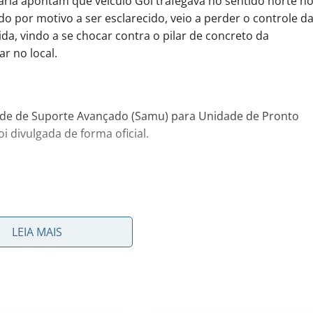
iária apontam que veículo Gol trafegava no sentido norte n
o por motivo a ser esclarecido, veio a perder o controle d
da, vindo a se chocar contra o pilar de concreto da
r no local.
dade de Suporte Avançado (Samu) para Unidade de Pronto
i divulgada de forma oficial.
ferecer informação de qualidade e credibilidade. Apoie o jornal
LEIA MAIS
YouTube