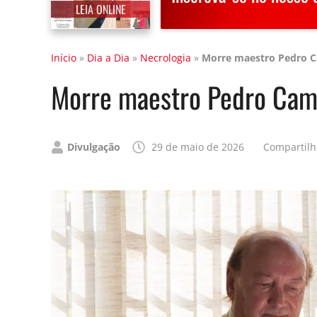
LEIA ONLINE
Início
»
Dia a Dia
»
Necrologia
»
Morre maestro Pedro Ca
Morre maestro Pedro Camer
Publicado
Divulgação
29 de maio de 2026
Compartilh
por