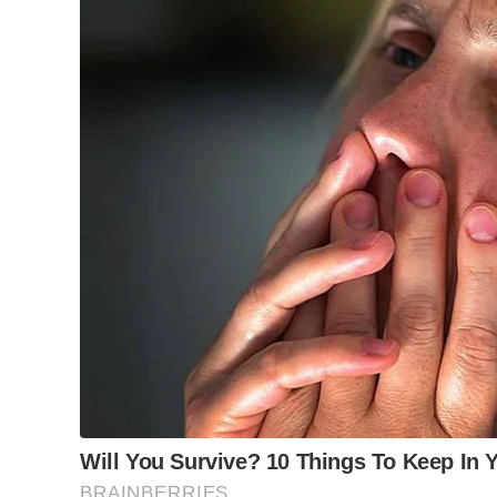
acadêmico “Pedro Cameron e sua atuação na mús
da Associação Nacional de Pesquisa e Pós-Grad
Entre os diversos artistas influenciados por sua tr
que trabalhou ao lado do maestro e frequenteme
musicais.
Tags:
EDUCAÇÃO
,
FALECIMENTOS
,
NECROLOGIA
,
ORQU
A sua assinatura é fundamental para continuarmos a o
do Jornal Cidade.
Clique aqui
.