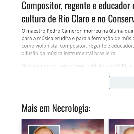
Compositor, regente e educador m
cultura de Rio Claro e no Conserv
O maestro Pedro Cameron morreu na última quint
para a música erudita e para a formação de músi
como violonista, compositor, regente e educador, 
difusão da música instrumental brasileira.
Nascido em Buri, no interior paulista, em 1948,
trajetória à educação musical. Ao longo da carrei
participou ativamente da cena musical do interio
Sorocaba e Tatuí.
Mais em
Necrologia
:
📲
Quer receber as notícias mais importantes de
WhatsApp e acompanhe atualizações ao longo do 