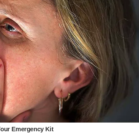
ica do Estado de São Paulo”, apresentado no Congresso
uação em Música (ANPPOM).
ajetória no interior paulista está o violonista Welton Nadai,
nte o citava como uma de suas maiores referências
ESTRA SINFÔNICA
,
PEDRO CAMERON
ferecer informação de qualidade e credibilidade. Apoie o jornal
YouTube