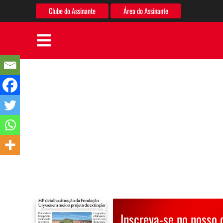
Clube do Assinante
Área do Assinante
Inscreva-se no nosso 