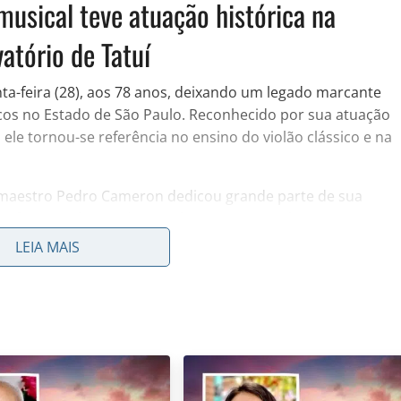
usical teve atuação histórica na
atório de Tatuí
a-feira (28), aos 78 anos, deixando um legado marcante
cos no Estado de São Paulo. Reconhecido por sua atuação
ele tornou-se referência no ensino do violão clássico e na
 o maestro Pedro Cameron dedicou grande parte de sua
ra, formou alunos, desenvolveu projetos culturais e
r do estado, especialmente em cidades como Rio Claro,
LEIA MAIS
 Rio Claro direto no celular?
Entre no canal do JC no
dia com informação confiável.
👉
Acesse e participe