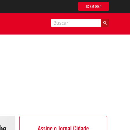
JC FM 89.1
nal Cidade
Assine o Jornal Cidade