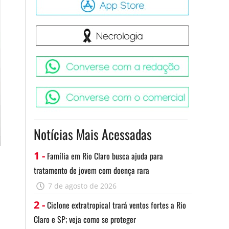
Necrologia
Converse 
Converse c
Notícias Mais Acessadas
1 -
Família em Rio Claro busca ajuda para
tratamento de jovem com doença rara
7 de agosto de 2026
2 -
Ciclone extratropical trará ventos fortes a Rio
Claro e SP; veja como se proteger