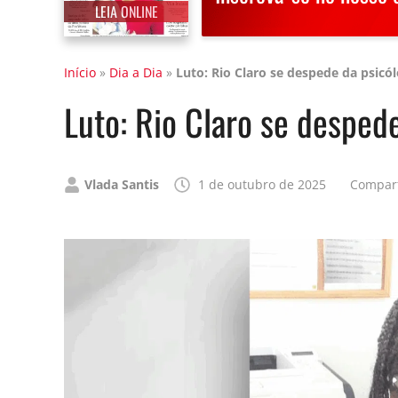
LEIA ONLINE
Início
»
Dia a Dia
»
Luto: Rio Claro se despede da psicól
Luto: Rio Claro se despede
Publicado
Vlada Santis
1 de outubro de 2025
Compart
por