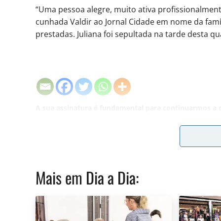
“Uma pessoa alegre, muito ativa profissionalmente
cunhada Valdir ao Jornal Cidade em nome da famí
prestadas. Juliana foi sepultada na tarde desta qua
A sua assinatura é fundamental para continuarmos a o
do Jornal Cidade.
Clique aqui
.
Mais em
Dia a Dia
: