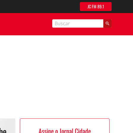
JC FM 89.1
nal Cidade
Assine o Jornal Cidade