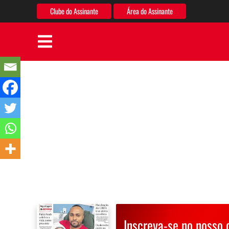
Clube do Assinante
Área do Assinante
Inscreva-se no nosso 