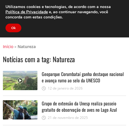
Clube do Assinante
Área do Assinante
Utilizamos cookies e tecnologias, de acordo com a nossa
Política de Privacidade
e, ao continuar navegando, você
concorda com estas condições.
Jornal Cidade
Ok
Início
»
Natureza
Notícias com a tag:
Natureza
Geoparque Corumbataí ganha destaque nacional
e avança rumo ao selo da UNESCO
12 de janeiro de 2026
Grupo de extensão da Unesp realiza passeio
gratuito de observação de aves no Lago Azul
21 de novembro de 2025