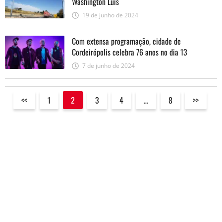
Washington Luís
19 de junho de 2024
Com extensa programação, cidade de
Cordeirópolis celebra 76 anos no dia 13
7 de junho de 2024
<<
1
2
3
4
…
8
>>