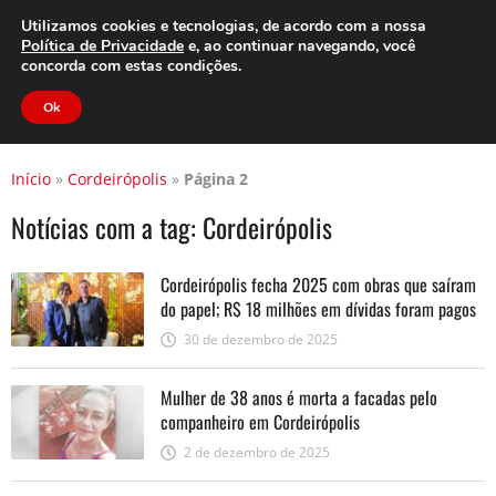
Clube do Assinante
Área do Assinante
Utilizamos cookies e tecnologias, de acordo com a nossa
Política de Privacidade
e, ao continuar navegando, você
concorda com estas condições.
Jornal Cidade
Ok
Início
»
Cordeirópolis
»
Página 2
Notícias com a tag:
Cordeirópolis
Cordeirópolis fecha 2025 com obras que saíram
do papel; R$ 18 milhões em dívidas foram pagos
no ano
30 de dezembro de 2025
Mulher de 38 anos é morta a facadas pelo
companheiro em Cordeirópolis
2 de dezembro de 2025