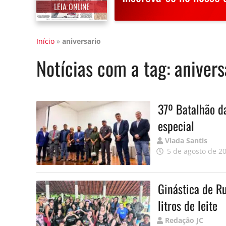
LEIA ONLINE
Início
»
aniversario
Notícias com a tag:
anivers
37º Batalhão d
especial
Publicado
Vlada Santis
por
5 de agosto de 2
Ginástica de R
litros de leite
Publicado
Redação JC