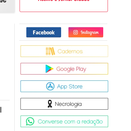
Facebook
Twitter
Caderno
Google Pla
App Store
Necrologia
l
Converse 