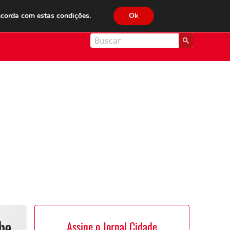
JC FM 89.1
ncorda com estas condições.
Ok
nal Cidade
Assine o Jornal Cidade