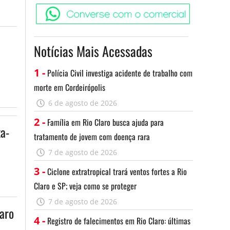
Converse c
Notícias Mais Acessadas
1 -
Polícia Civil investiga acidente de trabalho com
morte em Cordeirópolis
6 de agosto de 2026
2 -
Família em Rio Claro busca ajuda para
ta-
tratamento de jovem com doença rara
7 de agosto de 2026
3 -
Ciclone extratropical trará ventos fortes a Rio
Claro e SP; veja como se proteger
7 de agosto de 2026
aro
4 -
Registro de falecimentos em Rio Claro: últimas