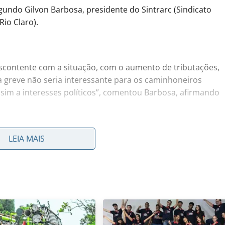
gundo Gilvon Barbosa, presidente do Sintrarc (Sindicato
io Claro).
descontente com a situação, com o aumento de tributações,
 a greve não seria interessante para os caminhoneiros
sim a interesses políticos”, comentou Barbosa, afirmando
ta a Fecamsp (Federação dos Caminhoneiros do Estado de
beçado pelas principais lideranças da categoria, já que,
LEIA MAIS
ivos, acabam entendendo que, para o trabalhador, uma
rc é de que os caminhoneiros de Rio Claro não tendam a
tar em uma situação parecida com a de 2018, quando foi
ver eles parados em algum ponto ou outro, mas não vai ser
cebemos é que isso, agora, não é interessante para a