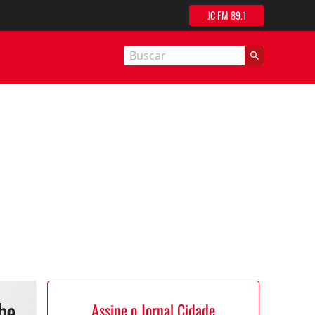
JC FM 89.1
nal Cidade
Assine o Jornal Cidade