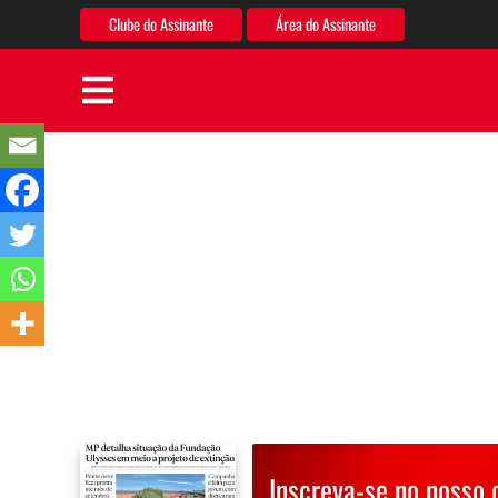
Clube do Assinante
Área do Assinante
Inscreva-se no nosso 