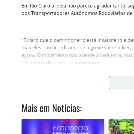
Em Rio Claro a ideia não parece agradar tanto, se
dos Transportadores Autônomos Rodoviários de R
“É claro que o caminhoneiro está insatisfeito e 
mas eles não acreditam que a greve vai resolver,
agora. O movimento não atende à categoria, mas 
ter ouvido diversos caminhoneiros.
O presidente do sindicato, que também represen
SP), garantiu que o movimento não vem sendo enca
apesar de entenderem e concordarem com os mot
paralisação acabaria sendo prejudicial.
Mais em
Notícias
:
Ao afirmar que, no momento, a posição do Sintra
aderir à greve, Barbosa também disse não acredi
feita a última grande paralisação geral. “Vamos 
igual 2018. É uma realidade diferente e o que per