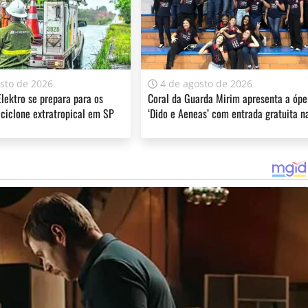
e o movimento mais “parece uma paralisação por WhatsApp”
 Antb (Associação Nacional de Transporte do Brasil), José
á sim se organizando para uma paralisação em 1° de
sto de 2026
4 de agosto de 2026
lektro se prepara para os
Coral da Guarda Mirim apresenta a ópe
ciclone extratropical em SP
‘Dido e Aeneas’ com entrada gratuita n
Filarmônica
ferecer informação de qualidade e credibilidade. Apoie o jornal
YouTube