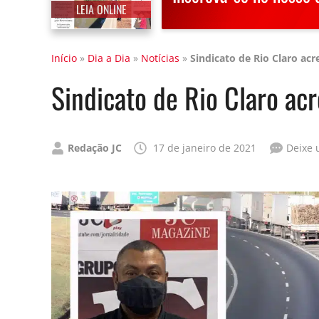
LEIA ONLINE
Início
»
Dia a Dia
»
Notícias
»
Sindicato de Rio Claro a
Sindicato de Rio Claro a
Publicado
Redação JC
17 de janeiro de 2021
Deixe 
por