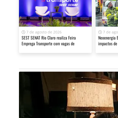
classe”, afirmou Barbosa, que ainda acredita qu
do que uma greve.
Procurado pela reportagem do JC, o presidente da
Roberto Stringasci, garantiu que a categoria est
7 de agosto de 2026
7 de ago
fevereiro.
SEST SENAT Rio Claro realiza Feira
Neoenergia E
Emprega Transporte com vagas de
impactos de 
emprego
A sua assinatura é fundamental para continuarmos a o
do Jornal Cidade.
Clique aqui
.