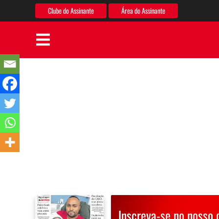
Clube do Assinante
Área do Assinante
Inscreva-se no nosso 