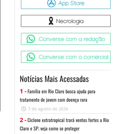
Necrologia
Converse 
Converse c
Notícias Mais Acessadas
1 -
Família em Rio Claro busca ajuda para
tratamento de jovem com doença rara
7 de agosto de 2026
2 -
Ciclone extratropical trará ventos fortes a Rio
Claro e SP; veja como se proteger