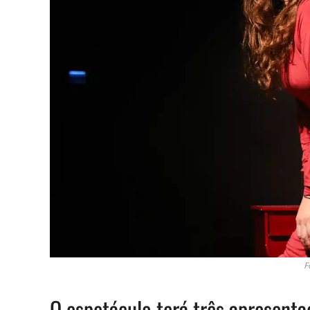
F
O espetáculo terá três apresent