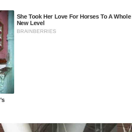
 Sesi oferecem um workshop chamado ANARCODRAMATURGIA,
iretora premiada, com diversos textos encenados no Brasil
ábado (22), às 15 horas, com 3 horas de duração, também no
s “Bárbara”, com Marisa Orth, e “A última entrevista de
para dramaturgos iniciantes e iniciados a partir dos 18
ssados devem se inscrever online, por meio de um