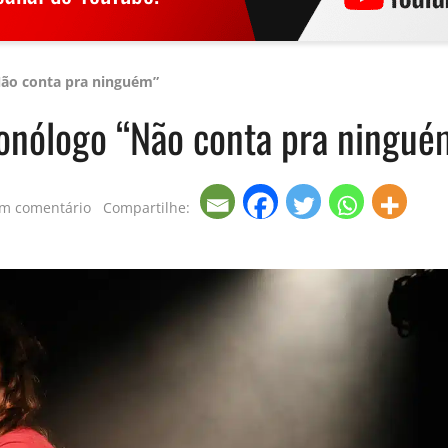
Não conta pra ninguém”
monólogo “Não conta pra ningué
um comentário
Compartilhe: