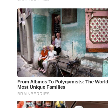
Além da apresentação teatral, a produção e o
ministrado por Michelle Ferreira, dramaturga e d
e no exterior. Será um encontro presencial no s
Sesi Rio Claro. São da Michelle os textos das peça
Marília Gabriela”. Para a atividade, que é voltada 
anos, estão sendo oferecidas 20 vagas. Os intere
formulário também disponível no
Meu SESI
.