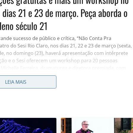
s dias 21 e 23 de março. Peça aborda o
leno século 21
ande sucesso de público e crítica, “Não Conta Pra
tro do Sesi Rio Claro, nos dias 21, 22 e 23 de março (sexta,
e, no domingo (23), haverá apresentação com intérprete
ução e o Sesi oferecem um workshop para 20 pessoas
helle Ferreira, dramaturga e diretora premiada, com
. Será um encontro presencial no sábado (22), às 15 horas,
LEIA MAIS
devem ser retirados antecipadamente pelo site do Sesi SP,
Helga Nemetik, com dramaturgia de Juliana Rosenthal e
um drama pessoal vivido pela atriz e como ela deu a volta
 de Inéditos de 2024 pelo Sesi SP. Em 2025 a instituição
tações, beneficiando outras cidades.