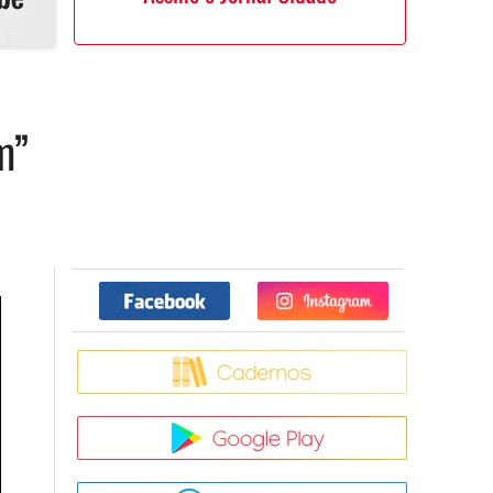
m”
Facebook
Twitter
Caderno
Google Pla
App Store