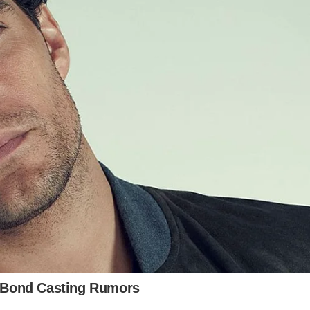
asileira, vemos uma talentosa atriz de musicais prestes a
rém, nesse momento ela descobre que não consegue mais
constata que a causa de seu problema vocal pode não ser
alternativa é encarar os segredos de seu passado.
e sofri na primeira infância, uma fase em que descobertas
tas mulheres próximas a você passaram por situações como
tik. Abusar de uma criança ou de uma mulher adulta é
ela força ou pela manipulação das emoções.