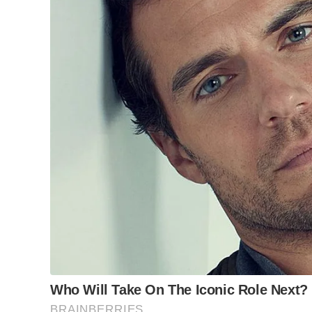
Foto: Divulgação
No espetáculo, que valoriza a nova dramaturgia br
fazer uma audição para o papel de sua vida. Po
cantar. Depois de muita investigação, a artista 
física. Determinada a recuperar sua voz, a única 
“Nunca contei a ninguém sobre o abuso sexual qu
e afetos são levados para o resto da vida. Quan
essa e você nunca imaginou?”, indaga Helga Neme
retirar seu direito sobre o próprio corpo, seja p
WORKSHOP GRATUITO