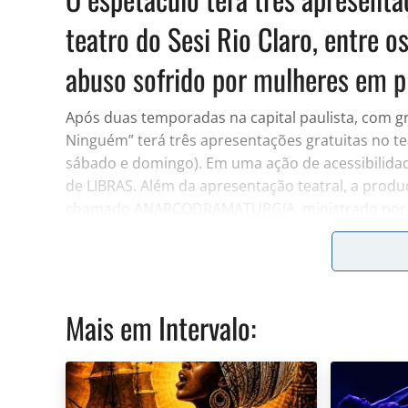
teatro do Sesi Rio Claro, entre o
abuso sofrido por mulheres em p
Após duas temporadas na capital paulista, com gr
Ninguém” terá três apresentações gratuitas no tea
sábado e domingo). Em uma ação de acessibilidad
de LIBRAS. Além da apresentação teatral, a prod
chamado ANARCODRAMATURGIA, ministrado por Mic
diversos textos encenados no Brasil e no exterior
também no Sesi. Os ingressos para as atividades 
canal Meu Sesi.
Idealizado e protagonizado pela atriz e cantora 
Mais em
Intervalo
:
direção de Michelle Ferreira, o monólogo retrata 
por cima. O espetáculo foi selecionado pelo edital
convidou a equipe de produção para mais apresen