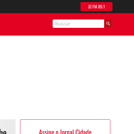
JC FM 89.1
nal Cidade
Assine o Jornal Cidade