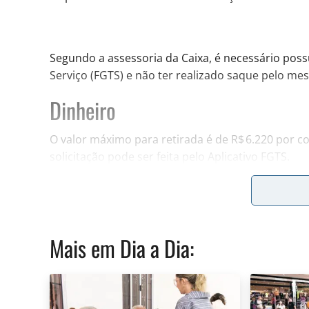
Segundo a assessoria da Caixa, é necessário pos
Serviço (FGTS) e não ter realizado saque pelo m
Dinheiro
O valor máximo para retirada é de R$ 6.220 por co
solicitação pode ser feita pelo Aplicativo FGTS.
O Saque Calamidade é um benefício que pode ser
pessoal, urgente e grave em caso de desastre nat
etc.) que tenha atingido sua residência, após decla
Mais em
Dia a Dia
:
A lista dos 112 municípios que já estavam habi
até março de 2026, está no
site do Caixa
. Ali
ta
trabalhador tem de apresentar.