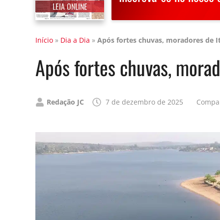
LEIA ONLINE
Início
»
Dia a Dia
»
Após fortes chuvas, moradores de I
Após fortes chuvas, morad
Publicado
Redação JC
7 de dezembro de 2025
Compar
por