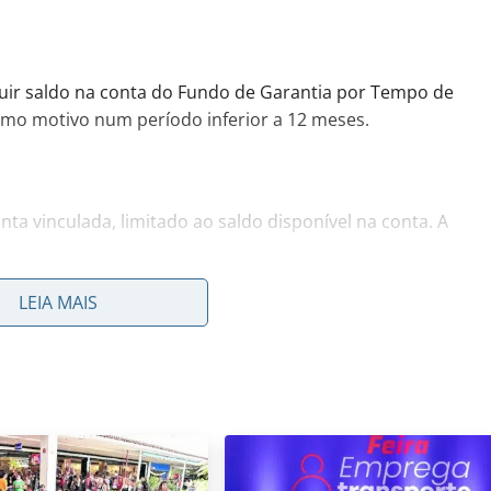
suir saldo na conta do Fundo de Garantia por Tempo de
esmo motivo num período inferior a 12 meses.
nta vinculada, limitado ao saldo disponível na conta. A
 pedido pelo trabalhador por motivo de necessidade
LEIA MAIS
ural (alagamentos, deslizamentos de terra, fortes chuvas
ração oficial da Defesa Civil da cidade.
litados até hoje, com datas limite que variam deste mês
mbém podem ser consultados os documentos que o