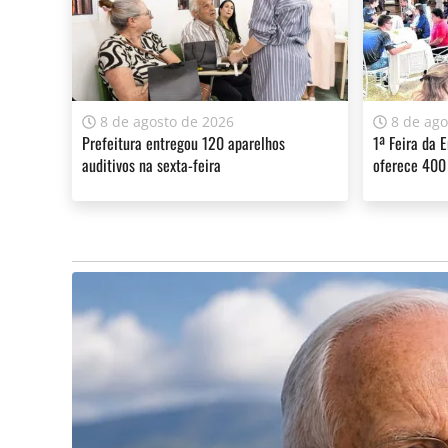
A sua assinatura é fundamental para continuarmos a o
do Jornal Cidade.
Clique aqui
.
8 de agosto de 2026
8 de ago
Prefeitura entregou 120 aparelhos
1ª Feira da 
auditivos na sexta-feira
oferece 400
Claro