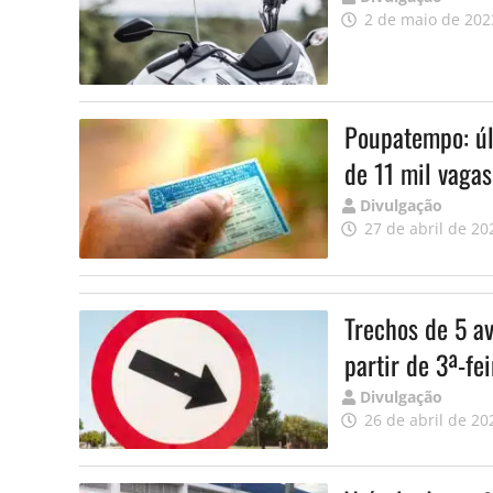
por
2 de maio de 202
Poupatempo: úl
de 11 mil vagas
Publicado
Divulgação
por
27 de abril de 20
Trechos de 5 av
partir de 3ª-fei
Publicado
Divulgação
por
26 de abril de 20