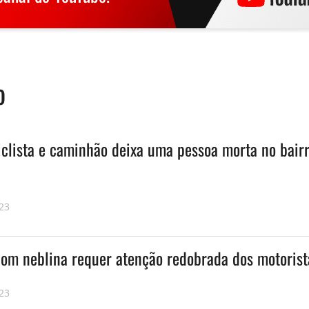
o
iclista e caminhão deixa uma pessoa morta no bair
23
 com neblina requer atenção redobrada dos motorist
23