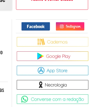
Facebook
Twitter
Caderno
ro
Google Pla
App Store
Necrologia
as
Converse 