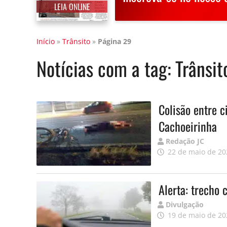
LEIA ONLINE
Início
»
Trânsito
»
Página 29
Notícias com a tag:
Trânsit
Colisão entre c
Cachoeirinha
Publicado
Redação JC
por
22 de maio de 20
Alerta: trecho
Publicado
Divulgação
por
19 de maio de 20