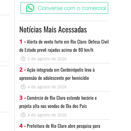
Converse c
Notícias Mais Acessadas
1 -
Alerta de vento forte em Rio Claro: Defesa Civil
do Estado prevê rajadas acima de 80 km/h
5 de agosto de 2026
2 -
Ação integrada em Cordeirópolis leva à
apreensão de adolescente por homicídio
4 de agosto de 2026
3 -
Comércio de Rio Claro estende horário e
projeta alta nas vendas do Dia dos Pais
4 de agosto de 2026
4 -
Prefeitura de Rio Claro abre pesquisa para