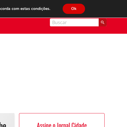
JC FM 89.1
ncorda com estas condições.
Ok
nal Cidade
Assine o Jornal Cidade