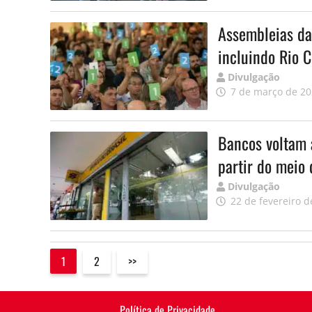
Assembleias da
incluindo Rio C
Publicado
Divulgação
por
7 de março de 2
Bancos voltam a
partir do meio 
Publicado
Divulgação
por
22 de fevereiro d
1
2
>>
Política de Privacidade