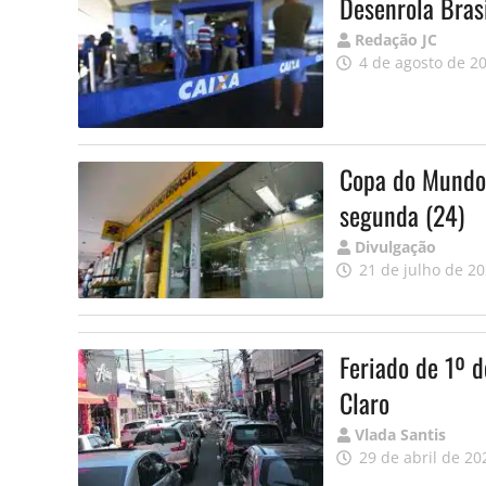
Desenrola Bras
Publicado
Redação JC
por
4 de agosto de 2
Copa do Mundo 
segunda (24)
Publicado
Divulgação
por
21 de julho de 2
Feriado de 1º d
Claro
Publicado
Vlada Santis
por
29 de abril de 20