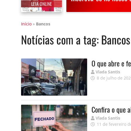
LEIA ONLINE
Início
»
Bancos
Notícias com a tag:
Bancos
O que abre e fe
Publicado
Vlada Santis
por
8 de julho de 20
Confira o que 
Publicado
Vlada Santis
por
11 de fevereiro d