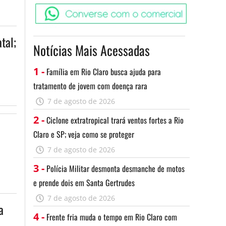
Converse c
tal;
Notícias Mais Acessadas
1 -
Família em Rio Claro busca ajuda para
tratamento de jovem com doença rara
7 de agosto de 2026
2 -
Ciclone extratropical trará ventos fortes a Rio
Claro e SP; veja como se proteger
7 de agosto de 2026
3 -
Polícia Militar desmonta desmanche de motos
e prende dois em Santa Gertrudes
7 de agosto de 2026
a
4 -
Frente fria muda o tempo em Rio Claro com