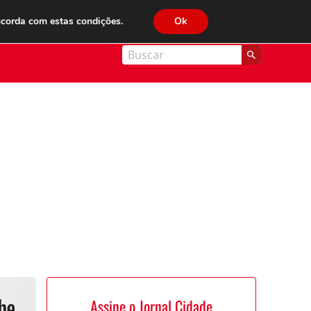
JC FM 89.1
ncorda com estas condições.
Ok
nal Cidade
Assine o Jornal Cidade