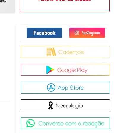
Facebook
Twitter
Caderno
Google Pla
App Store
Necrologia
Converse 