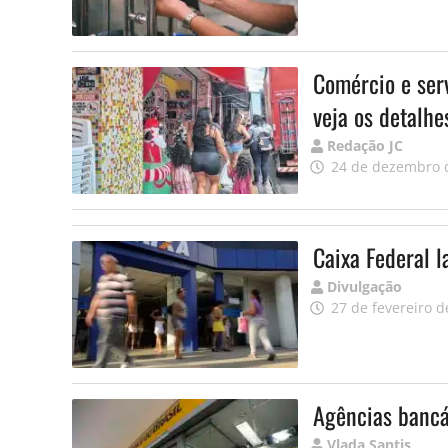
Comércio e serv
veja os detalhe
Publicado
Redação JC
por
24 de dezembro 
Caixa Federal 
Publicado
Divulgação
por
27 de fevereiro d
Agências bancá
Publicado
Vlada Santis