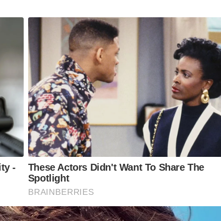
didos dispositivos eletrônicos e quantias
 de lavagem
ados impressionantes. O principal líder da quadrilha
meiro semestre de 2024. O histórico do grupo aponta
iores.
biliárias em espécie para esconder a origem dos recursos.
de terceiros, dificultando a fiscalização das autoridades.
ática ‘smurfing’