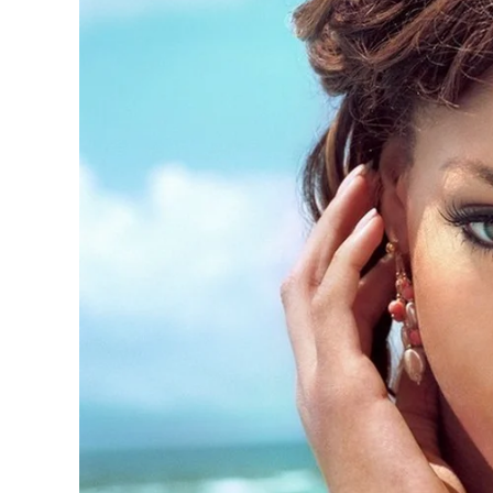
O núcleo operacional contava com gerentes e ope
milhões de reais através de centenas de transferê
meio policial como
smurfing
.
A quadrilha também mantinha ligação com uma emp
companhia é apontada pela investigação como um 
transferidos pela liderança do esquema.
Tags:
DEIC
,
JOGOS DE AZAR
,
ORGANIZAÇÃO CRIMINOS
A sua assinatura é fundamental para continuarmos a o
do Jornal Cidade.
Clique aqui
.