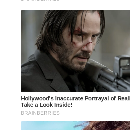
Durante a operação foram apreen
em dinheiro. Foto: SSP
Movimentações milionárias e método
Relatórios de inteligência financeira revelaram d
movimentou mais de R$ 25 milhões apenas no pri
transações milionárias recorrentes em anos anter
A cúpula da organização utilizava transações imo
Além disso, bens eram adquiridos sempre em nome 
Estrutura da organização criminosa e t