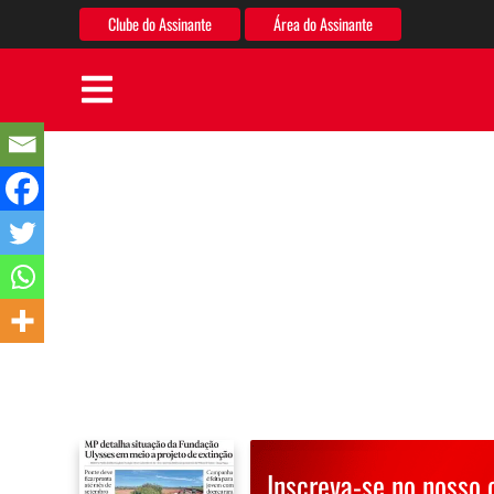
Clube do Assinante
Área do Assinante
Inscreva-se no nosso 