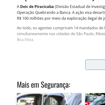
A
Deic de Piracicaba
(Divisão Estadual de Investig
Operação Quebrando a Banca. A ação visa desar
R$ 100 milhões por meio da exploração ilegal de j
Ao todo, os agentes cumpriram 14 mandados de b
simultaneamente nas cidades de São Paulo, Ribeir
Boa Vista.
Investigação da Deic de Piracicaba re
Segundo as investigações, os envolvidos atuavam
fachada e uma extensa rede de “laranjas” para ocu
Mais em
Segurança
:
nomes para esconder os verdadeiros donos do ca
O delegado e divisionário da
Deic de Piracicaba
,
prisões por jogos de azar. Embora seja um delito
a própria organização criminosa.