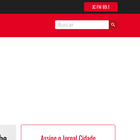
JC FM 89.1
nal Cidade
Assine o Jornal Cidade