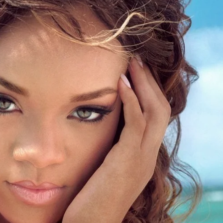
radores financeiros. Eles eram responsáveis por pulverizar
ncias via Pix e depósitos fracionados, tática conhecida no
resa de capital social declarado de R$ 36 milhões. Essa
dos principais destinos dos valores milionários
A
,
PIRACICABA
,
POLÍCIA CIVIL
,
REGIÃO
ferecer informação de qualidade e credibilidade. Apoie o jornal
YouTube