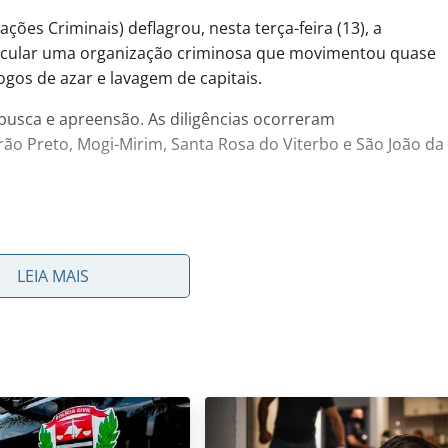
ações Criminais) deflagrou, nesta terça-feira (13), a
ticular uma organização criminosa que movimentou quase
ogos de azar e lavagem de capitais.
usca e apreensão. As diligências ocorreram
ão Preto, Mogi-Mirim, Santa Rosa do Viterbo e São João da
vela rede de laranjas
LEIA MAIS
 há décadas no setor. O grupo utilizava empresas de
ltar o lucro ilícito. Essas pessoas emprestavam seus
pital.
 William Marchi, explicou que o trabalho começou com
 de menor potencial, a prática fomenta crimes graves, como