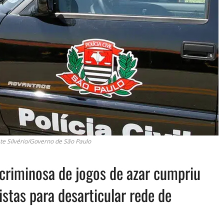
ete Silvério/Governo de São Paulo
 criminosa de jogos de azar cumpriu
stas para desarticular rede de