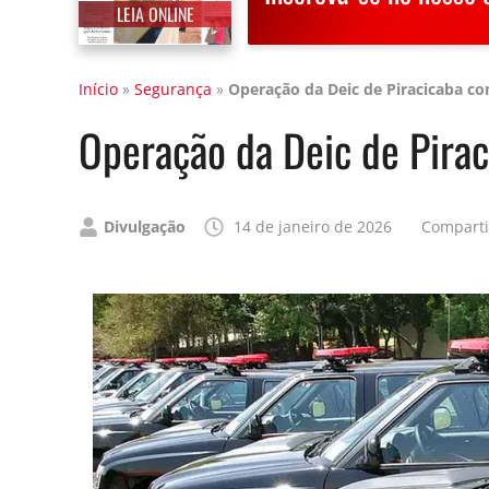
LEIA ONLINE
Início
»
Segurança
»
Operação da Deic de Piracicaba c
Operação da Deic de Pira
Publicado
Divulgação
14 de janeiro de 2026
Comparti
por