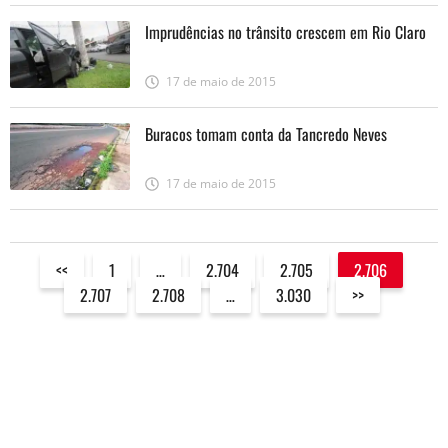
Imprudências no trânsito crescem em Rio Claro
17 de maio de 2015
Buracos tomam conta da Tancredo Neves
17 de maio de 2015
<<
1
…
2.704
2.705
2.706
2.707
2.708
…
3.030
>>