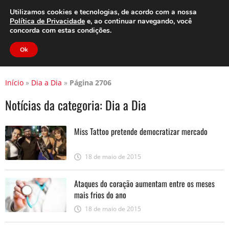
Clube do Assinante
Área do Assinante
Utilizamos cookies e tecnologias, de acordo com a nossa
Política de Privacidade
e, ao continuar navegando, você
concorda com estas condições.
Jornal Cidade
Ok
Início
»
Dia a Dia
»
Página 2706
Notícias da categoria:
Dia a Dia
Miss Tattoo pretende democratizar mercado
18 de maio de 2015
Ataques do coração aumentam entre os meses
mais frios do ano
18 de maio de 2015