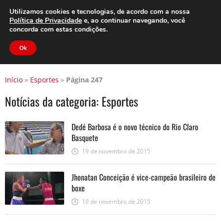
Clube do Assinante
Área do Assinante
Utilizamos cookies e tecnologias, de acordo com a nossa
Política de Privacidade
e, ao continuar navegando, você
concorda com estas condições.
Jornal Cidade
Ok
Início
»
Esportes
»
Página 247
Notícias da categoria:
Esportes
Dedé Barbosa é o novo técnico do Rio Claro
Basquete
19 de novembro de 2015
Jhonatan Conceição é vice-campeão brasileiro de
boxe
19 de novembro de 2015