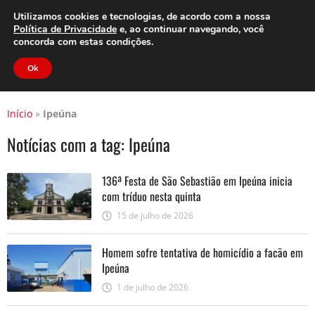
Clube do Assinante
Área do Assinante
Utilizamos cookies e tecnologias, de acordo com a nossa
Política de Privacidade
e, ao continuar navegando, você
concorda com estas condições.
Jornal Cidade
Ok
Início
»
Ipeúna
Notícias com a tag:
Ipeúna
136ª Festa de São Sebastião em Ipeúna inicia
com tríduo nesta quinta
15 de julho de 2026
Homem sofre tentativa de homicídio a facão em
Ipeúna
1 de julho de 2026