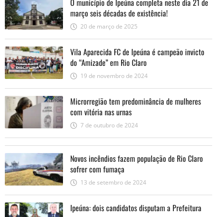
O município de Ipeúna completa neste dia 21 de
março seis décadas de existência!
20 de março de 2025
Vila Aparecida FC de Ipeúna é campeão invicto
do “Amizade” em Rio Claro
19 de novembro de 2024
Microrregião tem predominância de mulheres
com vitória nas urnas
7 de outubro de 2024
Novos incêndios fazem população de Rio Claro
sofrer com fumaça
13 de setembro de 2024
Ipeúna: dois candidatos disputam a Prefeitura