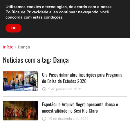
Clube do Assinante
Área do Assinante
Utilizamos cookies e tecnologias, de acordo com a nossa
Política de Privacidade
e, ao continuar navegando, você
concorda com estas condições.
Jornal Cidade
Ok
Início
»
Dança
Notícias com a tag:
Dança
Cia Passarinhar abre inscrições para Programa
de Bolsa de Estudos 2026
9 de janeiro de 2026
Espetáculo Arquivo Negro apresenta dança e
ancestralidade no Sesi Rio Claro
19 de dezembro de 2025