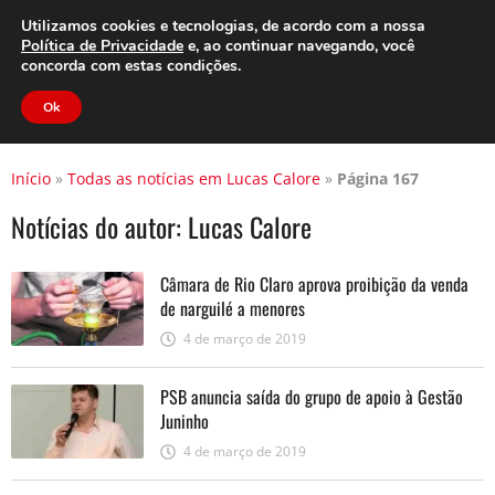
Clube do Assinante
Área do Assinante
Utilizamos cookies e tecnologias, de acordo com a nossa
Política de Privacidade
e, ao continuar navegando, você
concorda com estas condições.
Jornal Cidade
Ok
Início
»
Todas as notícias em Lucas Calore
»
Página 167
Notícias do autor:
Lucas Calore
Câmara de Rio Claro aprova proibição da venda
de narguilé a menores
4 de março de 2019
PSB anuncia saída do grupo de apoio à Gestão
Juninho
4 de março de 2019