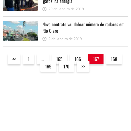
‘gatos’ na energia
29 de janeiro de 2019
Novo contrato vai dobrar número de radares em
Rio Claro
2 de janeiro de 2019
<<
1
…
165
166
167
168
169
170
>>