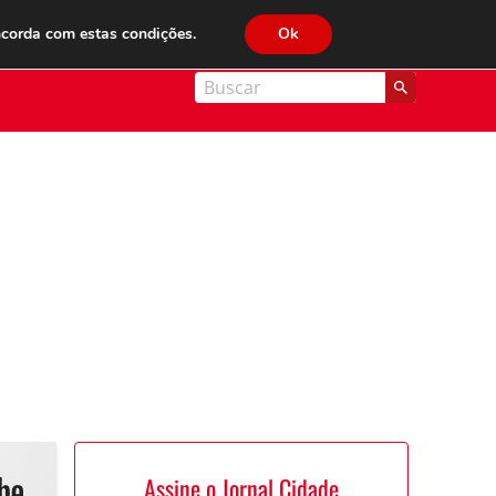
JC FM 89.1
ncorda com estas condições.
Ok
nal Cidade
Assine o Jornal Cidade