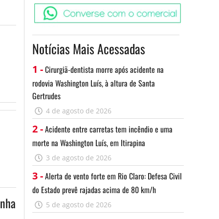
Converse c
Notícias Mais Acessadas
1 -
Cirurgiã-dentista morre após acidente na
rodovia Washington Luís, à altura de Santa
Gertrudes
4 de agosto de 2026
2 -
Acidente entre carretas tem incêndio e uma
morte na Washington Luís, em Itirapina
3 de agosto de 2026
3 -
Alerta de vento forte em Rio Claro: Defesa Civil
do Estado prevê rajadas acima de 80 km/h
inha
5 de agosto de 2026