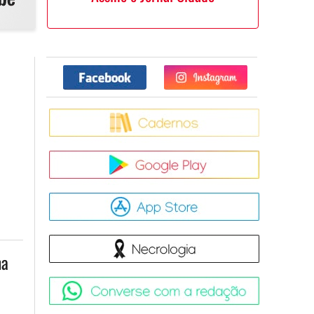
Facebook
Twitter
Caderno
Google Pla
App Store
Necrologia
ma
Converse 