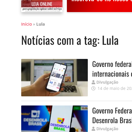
LEIA ONLINE
Início
»
Lula
Notícias com a tag:
Lula
Governo federa
internacionais 
Publicado
Divulgação
por
14 de maio de 20
Governo Federa
Desenrola Bras
Publicado
Divulgação