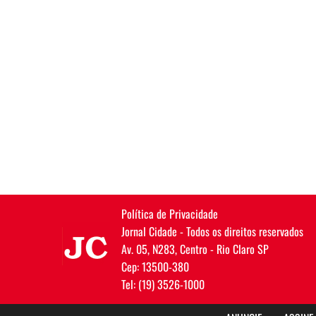
Política de Privacidade
JC
Jornal Cidade - Todos os direitos reservados
Av. 05, N283, Centro - Rio Claro SP
Cep: 13500-380
Tel: (19) 3526-1000