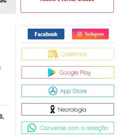
Facebook
Twitter
Caderno
e
Google Pla
App Store
Necrologia
o,
Converse 