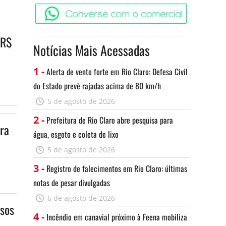
Converse c
 R$
Notícias Mais Acessadas
1 -
Alerta de vento forte em Rio Claro: Defesa Civil
do Estado prevê rajadas acima de 80 km/h
5 de agosto de 2026
2 -
Prefeitura de Rio Claro abre pesquisa para
ra
água, esgoto e coleta de lixo
5 de agosto de 2026
3 -
Registro de falecimentos em Rio Claro: últimas
notas de pesar divulgadas
6 de agosto de 2026
rsos
4 -
Incêndio em canavial próximo à Feena mobiliza