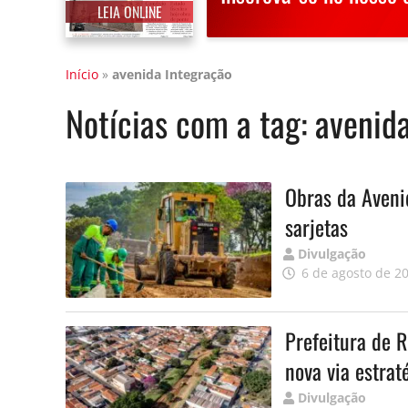
LEIA ONLINE
Início
»
avenida Integração
Notícias com a tag:
avenida
Obras da Aveni
sarjetas
Publicado
Divulgação
por
6 de agosto de 2
Prefeitura de R
nova via estrat
Publicado
Divulgação