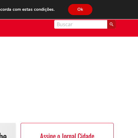
JC FM 89.1
ncorda com estas condições.
Ok
nal Cidade
Assine o Jornal Cidade