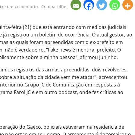
ixe um comentário
Compartilhe:
uinta-feira (21) que está entrando com medidas judiciais
e já registrou um boletim de ocorrência. O atual gestor, ao
armas as quais foram apreendidas com o ex-prefeito em
 não é verdadeiro. “Fake news é mentira, prefeito. O
blicamente sobre a minha pessoa”, afirmou Juninho.
m os registros das armas apreendidas, dois revólveres
 sobre a situação da cidade vem me atacar”, acrescentou
 anterior no Grupo JC de Comunicação em respostas à
grama Farol JC e em outro podcast, onde fez críticas ao
ração do Gaeco, policiais estiveram na residência de
que não estão em seu nome. O armamento é de terceiros e