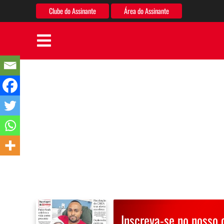
Clube do Assinante
Área do Assinante
Inscreva-se no nosso 