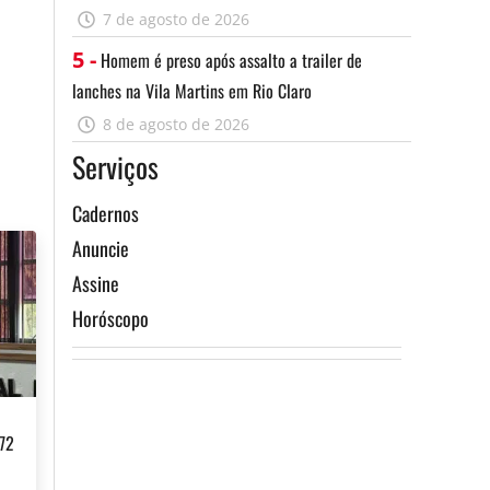
7 de agosto de 2026
5 -
Homem é preso após assalto a trailer de
lanches na Vila Martins em Rio Claro
ismo
8 de agosto de 2026
Serviços
Assine
Cadernos
Anuncie
Assine
Horóscopo
,72