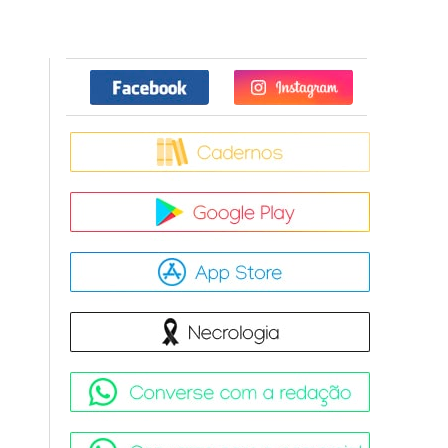
Facebook
Twitter
Caderno
Google Pla
App Store
Necrologia
Converse 
Converse c