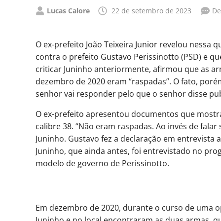
Publicado
Lucas Calore
22 de setembro de 2023
De
por
O ex-prefeito João Teixeira Junior revelou nessa q
contra o prefeito Gustavo Perissinotto (PSD) e qu
criticar Juninho anteriormente, afirmou que as 
dezembro de 2020 eram “raspadas”. O fato, porém,
senhor vai responder pelo que o senhor disse pu
O ex-prefeito apresentou documentos que mostra
calibre 38. “Não eram raspadas. Ao invés de falar
Juninho. Gustavo fez a declaração em entrevista
Juninho, que ainda antes, foi entrevistado no pro
modelo de governo de Perissinotto.
Em dezembro de 2020, durante o curso de uma ope
Juninho e no local encontraram as duas armas, 