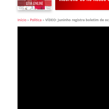
LEIA ONLINE
Início
»
Política
»
VÍDEO: Juninho registra boletim de oc