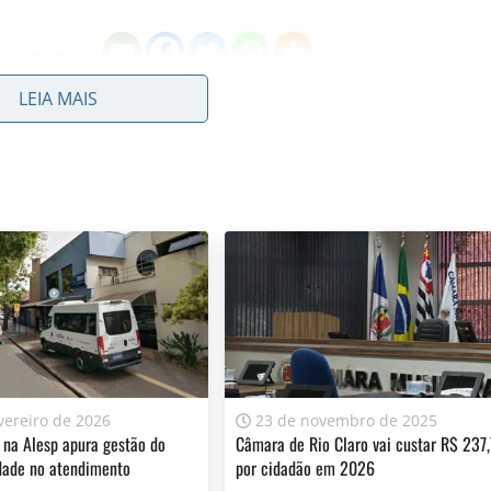
A PADARIA
LEIA MAIS
ferecer informação de qualidade e credibilidade. Apoie o jornal
YouTube
vereiro de 2026
23 de novembro de 2025
 na Alesp apura gestão do
Câmara de Rio Claro vai custar R$ 237
dade no atendimento
por cidadão em 2026