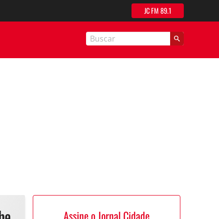
JC FM 89.1
nal Cidade
Assine o Jornal Cidade