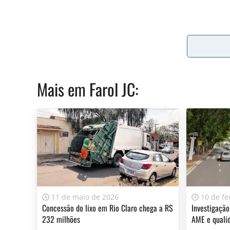
Tags:
GUSTAVO PERISSINOTTO
,
JUNINHO
,
JUNINHO D
A sua assinatura é fundamental para continuarmos a o
do Jornal Cidade.
Clique aqui
.
Mais em
Farol JC
:
11 de maio de 2026
10 de fe
Concessão do lixo em Rio Claro chega a R$
Investigação
232 milhões
AME e quali