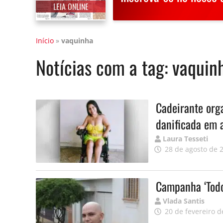
LEIA ONLINE
Início
»
vaquinha
Notícias com a tag:
vaquin
Cadeirante org
danificada em 
Publicado
Laura Tesseti
por
28 de agosto de 
Campanha ‘Todo
Publicado
Vlada Santis
por
20 de fevereiro d