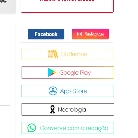
Facebook
Twitter
Caderno
Google Pla
App Store
Necrologia
Converse 