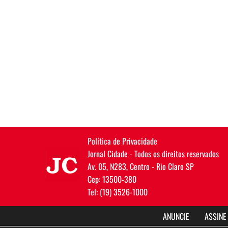
Política de Privacidade
JC
Jornal Cidade - Todos os direitos reservados
Av. 05, N283, Centro - Rio Claro SP
Cep: 13500-380
Tel: (19) 3526-1000
ANUNCIE
ASSINE