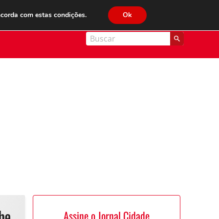
JC FM 89.1
ncorda com estas condições.
Ok
nal Cidade
Assine o Jornal Cidade