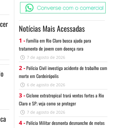
Converse c
ncer
Notícias Mais Acessadas
1 -
Família em Rio Claro busca ajuda para
tratamento de jovem com doença rara
7 de agosto de 2026
2 -
Polícia Civil investiga acidente de trabalho com
do
morte em Cordeirópolis
6 de agosto de 2026
3 -
Ciclone extratropical trará ventos fortes a Rio
Claro e SP; veja como se proteger
7 de agosto de 2026
ica
4 -
Polícia Militar desmonta desmanche de motos