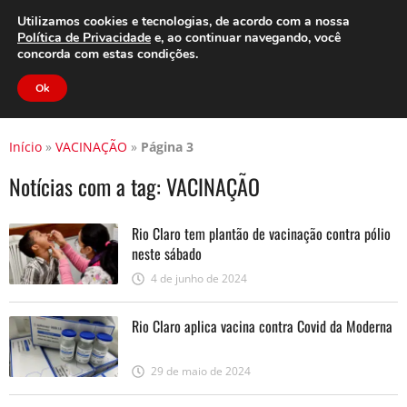
Clube do Assinante
Área do Assinante
Utilizamos cookies e tecnologias, de acordo com a nossa
Política de Privacidade
e, ao continuar navegando, você
concorda com estas condições.
Jornal Cidade
Ok
Início
»
VACINAÇÃO
»
Página 3
Notícias com a tag:
VACINAÇÃO
Rio Claro tem plantão de vacinação contra pólio
neste sábado
4 de junho de 2024
Rio Claro aplica vacina contra Covid da Moderna
29 de maio de 2024