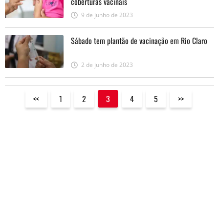
coberturas vacinais
9 de junho de 2023
Sábado tem plantão de vacinação em Rio Claro
2 de junho de 2023
<<
1
2
3
4
5
>>