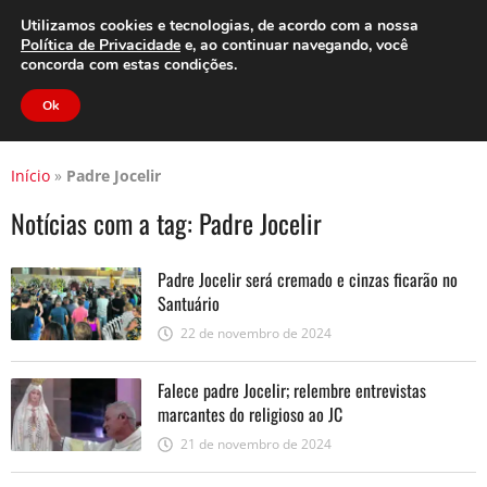
Clube do Assinante
Área do Assinante
Utilizamos cookies e tecnologias, de acordo com a nossa
Política de Privacidade
e, ao continuar navegando, você
concorda com estas condições.
Jornal Cidade
Ok
Início
»
Padre Jocelir
Notícias com a tag:
Padre Jocelir
Padre Jocelir será cremado e cinzas ficarão no
Santuário
22 de novembro de 2024
Falece padre Jocelir; relembre entrevistas
marcantes do religioso ao JC
21 de novembro de 2024