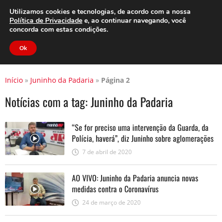
Clube do Assinante
Área do Assinante
Utilizamos cookies e tecnologias, de acordo com a nossa
Política de Privacidade
e, ao continuar navegando, você
concorda com estas condições.
Jornal Cidade
Ok
Início
»
Juninho da Padaria
»
Página 2
Notícias com a tag:
Juninho da Padaria
“Se for preciso uma intervenção da Guarda, da
Polícia, haverá”, diz Juninho sobre aglomerações
7 de abril de 2020
AO VIVO: Juninho da Padaria anuncia novas
medidas contra o Coronavírus
24 de março de 2020