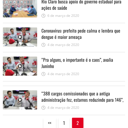
Rio Claro busca apoio do governo estadual para
ações de saúde
6 de março de 2020
Coronavírus: prefeito pede calma e lembra que
dengue é maior ameaça
4 de março de 2020
“Pra alguns, o importante é o caos”, avalia
Juninho
4 de março de 2020
“388 cargos comissionados que a antiga
administração fez, estamos reduzindo para 146”,
diz Juninho
4 de março de 2020
<<
1
2