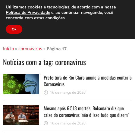
Clube do Assinante
Área do Assinante
Utilizamos cookies e tecnologias, de acordo com a nossa
Política de Privacidade
e, ao continuar navegando, você
concorda com estas condições.
Jornal Cidade
Ok
Início
»
coronavirus
»
Página 17
Notícias com a tag:
coronavirus
Prefeitura de Rio Claro anuncia medidas contra o
Coronavírus
16 de março de 2020
Mesmo após 6.513 mortes, Bolsonaro diz que
crise do coronavírus ‘não é isso tudo que dizem’
16 de março de 2020