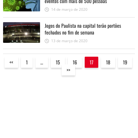
eventos com mais de 500 pessoas
14 de março de 2020
Jogos do Paulista na capital terão portões
fechados no fim de semana
13 de março de 2020
<<
1
…
15
16
17
18
19
>>