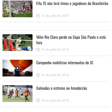
Fifa 15 não terá times e jogadores do Brasileirão
31 de julho de 2014
Vôlei Rio Claro perde na Copa São Paulo e está
fora
31 de julho de 2014
Campanha mobilizou internautas do JC
31 de julho de 2014
Goleadas e estreias no Amadorzão
30 de julho de 2014