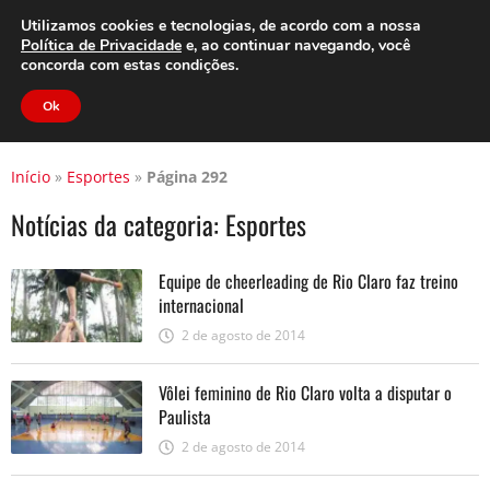
Clube do Assinante
Área do Assinante
Utilizamos cookies e tecnologias, de acordo com a nossa
Política de Privacidade
e, ao continuar navegando, você
concorda com estas condições.
Jornal Cidade
Ok
Início
»
Esportes
»
Página 292
Notícias da categoria:
Esportes
Equipe de cheerleading de Rio Claro faz treino
internacional
2 de agosto de 2014
Vôlei feminino de Rio Claro volta a disputar o
Paulista
2 de agosto de 2014