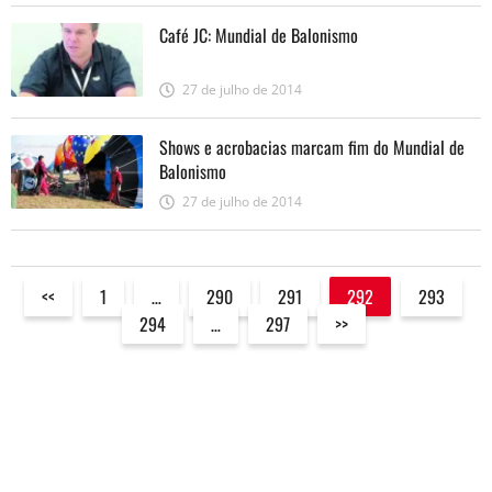
Café JC: Mundial de Balonismo
27 de julho de 2014
Shows e acrobacias marcam fim do Mundial de
Balonismo
27 de julho de 2014
<<
1
…
290
291
292
293
294
…
297
>>