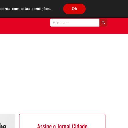
JC FM 89.1
ncorda com estas condições.
Ok
nal Cidade
Assine o Jornal Cidade