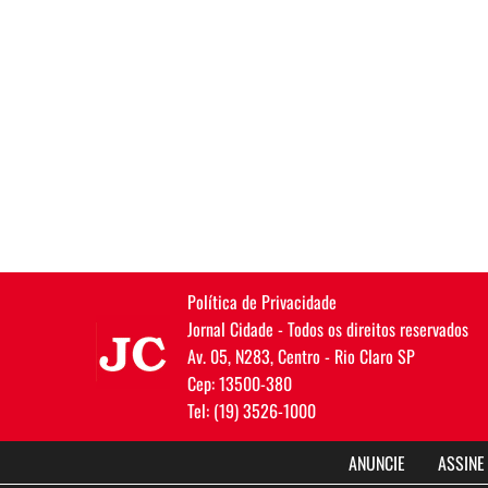
Política de Privacidade
JC
Jornal Cidade - Todos os direitos reservados
Av. 05, N283, Centro - Rio Claro SP
Cep: 13500-380
Tel: (19) 3526-1000
ANUNCIE
ASSINE