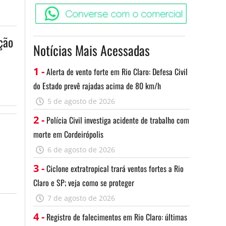
Converse c
ção
Notícias Mais Acessadas
1 -
Alerta de vento forte em Rio Claro: Defesa Civil
do Estado prevê rajadas acima de 80 km/h
5 de agosto de 2026
2 -
Polícia Civil investiga acidente de trabalho com
morte em Cordeirópolis
6 de agosto de 2026
3 -
Ciclone extratropical trará ventos fortes a Rio
Claro e SP; veja como se proteger
7 de agosto de 2026
4 -
Registro de falecimentos em Rio Claro: últimas