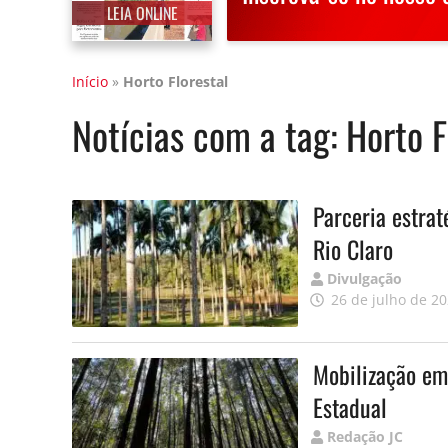
LEIA ONLINE
Início
»
Horto Florestal
Notícias com a tag:
Horto F
Parceria estrat
Rio Claro
Publicado
Divulgação
por
26 de julho de 2
Mobilização em
Estadual
Publicado
Redação JC