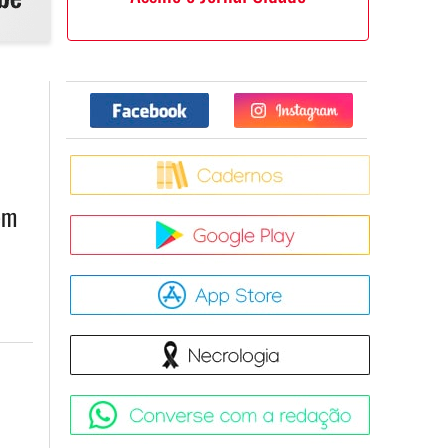
Facebook
Twitter
Caderno
em
Google Pla
App Store
Necrologia
Converse 