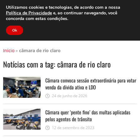
Clube do Assinante
Área do Assinante
Utilizamos cookies e tecnologias, de acordo com a nossa
Política de Privacidade
e, ao continuar navegando, você
concorda com estas condições.
Jornal Cidade
Ok
Início
»
câmara de rio claro
Notícias com a tag:
câmara de rio claro
Câmara convoca sessão extraordinária para votar
venda da dívida ativa e LDO
24 de junho de 2026
Câmara quer ‘pente fino’ das multas aplicadas
pelos agentes de trânsito
12 de setembro de 2023