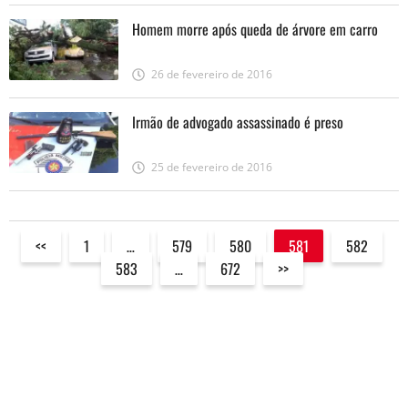
Homem morre após queda de árvore em carro
26 de fevereiro de 2016
Irmão de advogado assassinado é preso
25 de fevereiro de 2016
<<
1
…
579
580
581
582
583
…
672
>>