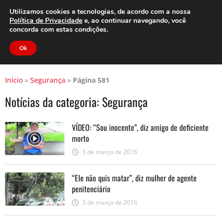
Clube do Assinante
Área do Assinante
Utilizamos cookies e tecnologias, de acordo com a nossa
Política de Privacidade
e, ao continuar navegando, você
concorda com estas condições.
Jornal Cidade
Ok
Início
»
Segurança
»
Página 581
Notícias da categoria:
Segurança
VÍDEO: “Sou inocente”, diz amigo de deficiente
morto
3 de março de 2016
“Ele não quis matar”, diz mulher de agente
penitenciário
3 de março de 2016