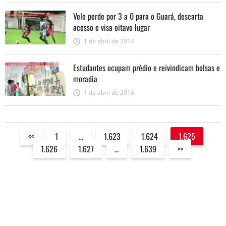
Velo perde por 3 a 0 para o Guará, descarta
acesso e visa oitavo lugar
1 de abril de 2014
Estudantes ocupam prédio e reivindicam bolsas e
moradia
1 de abril de 2014
<<
1
…
1.623
1.624
1.625
1.626
1.627
…
1.639
>>