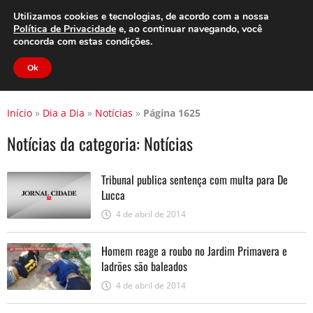
Clube do Assinante
Área do Assinante
Utilizamos cookies e tecnologias, de acordo com a nossa
Política de Privacidade
e, ao continuar navegando, você
concorda com estas condições.
Jornal Cidade
Ok
Início
»
Dia a Dia
»
Notícias
»
Página 1625
Notícias da categoria:
Notícias
Tribunal publica sentença com multa para De
Lucca
4 de abril de 2014
Homem reage a roubo no Jardim Primavera e
ladrões são baleados
4 de abril de 2014