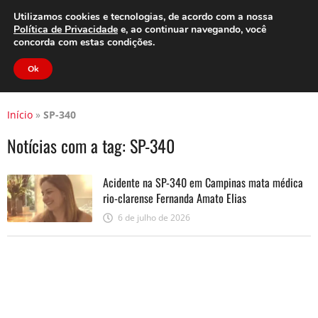
Clube do Assinante
Área do Assinante
Utilizamos cookies e tecnologias, de acordo com a nossa
Política de Privacidade
e, ao continuar navegando, você
concorda com estas condições.
Jornal Cidade
Ok
Início
»
SP-340
Notícias com a tag:
SP-340
Acidente na SP-340 em Campinas mata médica
rio-clarense Fernanda Amato Elias
6 de julho de 2026