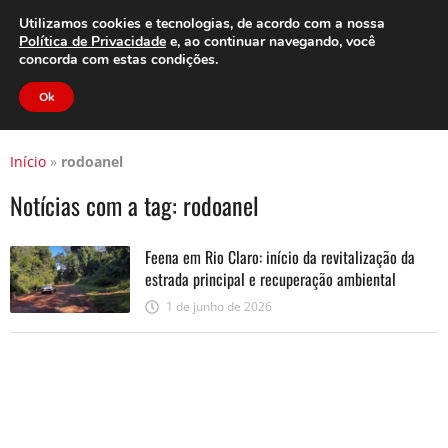
Clube do Assinante
Área do Assinante
Utilizamos cookies e tecnologias, de acordo com a nossa
Política de Privacidade
e, ao continuar navegando, você
concorda com estas condições.
Jornal Cidade
Ok
Início
»
rodoanel
Notícias com a tag:
rodoanel
Feena em Rio Claro: início da revitalização da
estrada principal e recuperação ambiental
1 de junho de 2026