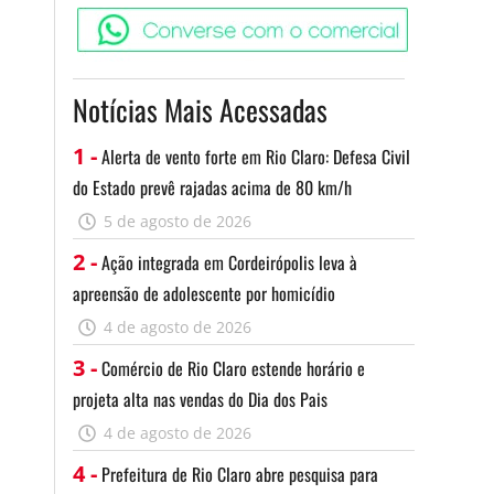
Converse c
Notícias Mais Acessadas
1 -
Alerta de vento forte em Rio Claro: Defesa Civil
do Estado prevê rajadas acima de 80 km/h
5 de agosto de 2026
2 -
Ação integrada em Cordeirópolis leva à
apreensão de adolescente por homicídio
4 de agosto de 2026
3 -
Comércio de Rio Claro estende horário e
projeta alta nas vendas do Dia dos Pais
4 de agosto de 2026
4 -
Prefeitura de Rio Claro abre pesquisa para