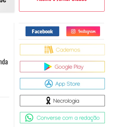
Facebook
Twitter
Caderno
nda
Google Pla
App Store
Necrologia
Converse 