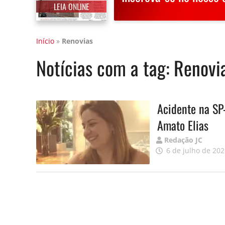
LEIA ONLINE
Início
»
Renovias
Notícias com a tag:
Renovi
Acidente na SP
Amato Elias
Publicado
Redação JC
por
6 de julho de 20