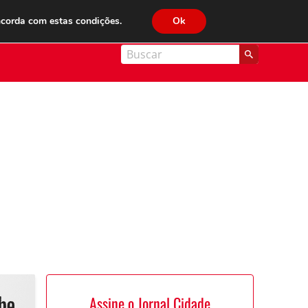
JC FM 89.1
ncorda com estas condições.
Ok
nal Cidade
Assine o Jornal Cidade