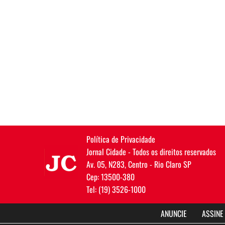
Política de Privacidade
JC
Jornal Cidade - Todos os direitos reservados
Av. 05, N283, Centro - Rio Claro SP
Cep: 13500-380
Tel: (19) 3526-1000
ANUNCIE
ASSINE