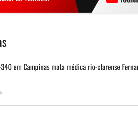
as
-340 em Campinas mata médica rio-clarense Ferna
26