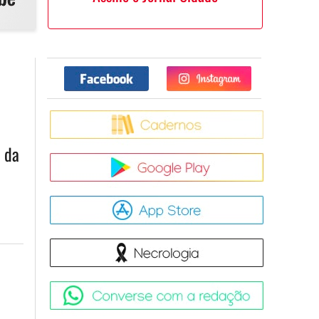
Facebook
Twitter
Caderno
 da
Google Pla
App Store
Necrologia
Converse 