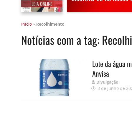
LEIA ONLINE
Início
»
Recolhimento
Notícias com a tag:
Recolh
Lote da água m
Anvisa
Publicado
Divulgação
por
3 de junho de 20