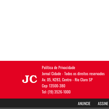
Política de Privacidade
JC
Jornal Cidade - Todos os direitos reservados
Av. 05, N283, Centro - Rio Claro SP
Cep: 13500-380
Tel: (19) 3526-1000
ANUNCIE
ASSINE