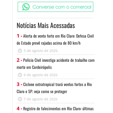
Converse c
Notícias Mais Acessadas
1 -
Alerta de vento forte em Rio Claro: Defesa Civil
do Estado prevê rajadas acima de 80 km/h
5 de agosto de 2026
2 -
Polícia Civil investiga acidente de trabalho com
morte em Cordeirópolis
6 de agosto de 2026
3 -
Ciclone extratropical trará ventos fortes a Rio
Claro e SP; veja como se proteger
7 de agosto de 2026
4 -
Registro de falecimentos em Rio Claro: últimas