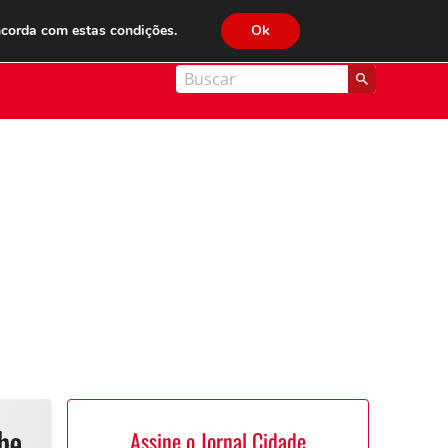
JC FM 89.1
ncorda com estas condições.
Ok
nal Cidade
Assine o Jornal Cidade