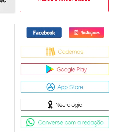
Facebook
Twitter
Caderno
Google Pla
App Store
Necrologia
Converse 