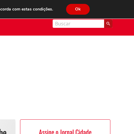
JC FM 89.1
ncorda com estas condições.
Ok
nal Cidade
Assine o Jornal Cidade