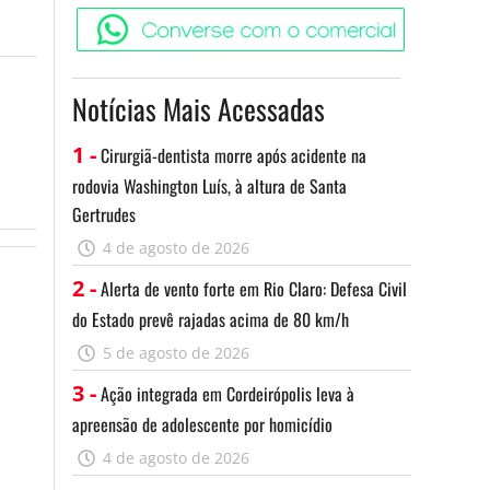
Converse c
Notícias Mais Acessadas
1 -
Cirurgiã-dentista morre após acidente na
rodovia Washington Luís, à altura de Santa
Gertrudes
4 de agosto de 2026
2 -
Alerta de vento forte em Rio Claro: Defesa Civil
do Estado prevê rajadas acima de 80 km/h
5 de agosto de 2026
3 -
Ação integrada em Cordeirópolis leva à
apreensão de adolescente por homicídio
4 de agosto de 2026