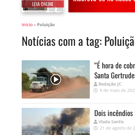
LEIA ONLINE
Início
»
Poluição
Notícias com a tag:
Poluiçã
“É hora de cobr
Santa Gertrude
Publicado
Redação JC
por
9 de maio de 202
Dois incêndios
Publicado
Vlada Santis
por
21 de agosto de 