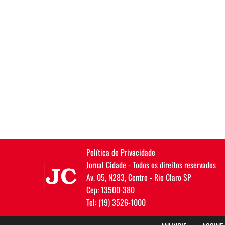
Política de Privacidade
JC
Jornal Cidade - Todos os direitos reservados
Av. 05, N283, Centro - Rio Claro SP
Cep: 13500-380
Tel: (19) 3526-1000