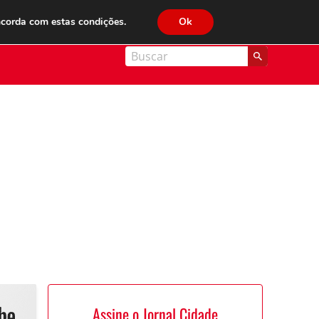
JC FM 89.1
ncorda com estas condições.
Ok
nal Cidade
Assine o Jornal Cidade