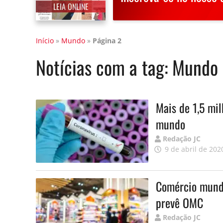
LEIA ONLINE
Início
»
Mundo
»
Página 2
Notícias com a tag:
Mundo
Mais de 1,5 mil
mundo
Publicado
Redação JC
por
9 de abril de 202
Comércio mundi
prevê OMC
Publicado
Redação JC