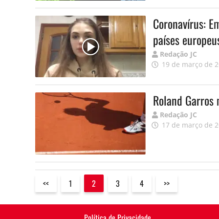
Coronavírus: Em
países europeu
Publicado
Redação JC
por
19 de março de 
Roland Garros 
Publicado
Redação JC
por
17 de março de 
<<
1
2
3
4
>>
Política de Privacidade