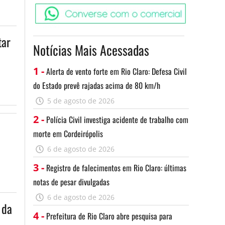
Converse c
tar
Notícias Mais Acessadas
1 -
Alerta de vento forte em Rio Claro: Defesa Civil
do Estado prevê rajadas acima de 80 km/h
5 de agosto de 2026
2 -
Polícia Civil investiga acidente de trabalho com
morte em Cordeirópolis
6 de agosto de 2026
3 -
Registro de falecimentos em Rio Claro: últimas
notas de pesar divulgadas
6 de agosto de 2026
 da
4 -
Prefeitura de Rio Claro abre pesquisa para