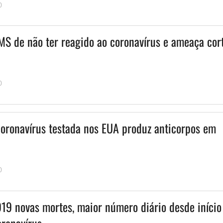
0
S de não ter reagido ao coronavírus e ameaça cor
0
coronavírus testada nos EUA produz anticorpos em
0
 919 novas mortes, maior número diário desde início
ronavírus