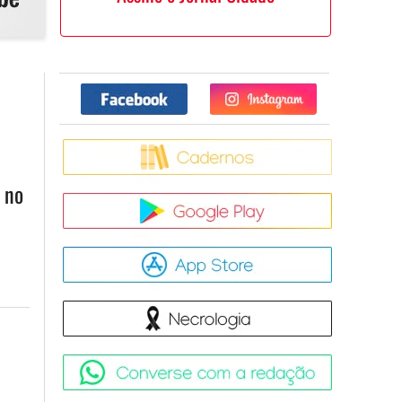
Facebook
Twitter
Caderno
 no
Google Pla
App Store
Necrologia
Converse 