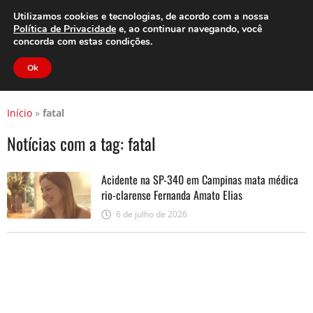
Clube do Assinante
Área do Assinante
Utilizamos cookies e tecnologias, de acordo com a nossa
Política de Privacidade
e, ao continuar navegando, você
concorda com estas condições.
Jornal Cidade
Ok
Início
»
fatal
Notícias com a tag:
fatal
Acidente na SP-340 em Campinas mata médica
rio-clarense Fernanda Amato Elias
6 de julho de 2026